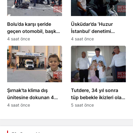
Bolu’da karşı şeride
Üsküdar’da ‘Huzur
geçen otomobil, başka
İstanbul’ denetimi
bir araçla çarpıştı: 1 ölü,
gerçekleştirildi
4 saat önce
4 saat önce
2 ağır yaralı
Şırnak’ta klima dış
Tutdere, 34 yıl sonra
ünitesine dokunan 4
tüp bebekle ikizleri olan
yaşındaki Miraç hayatını
aileyi ziyaret etti
4 saat önce
5 saat önce
kaybetti