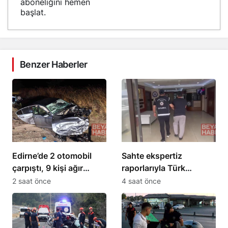
aboneliğini hemen
başlat.
Benzer Haberler
Edirne’de 2 otomobil
Sahte ekspertiz
çarpıştı, 9 kişi ağır
raporlarıyla Türk
yaralandı
vatandaşlığı kazandıran
2 saat önce
4 saat önce
suç örgütüne
operasyon: 32
tutuklama