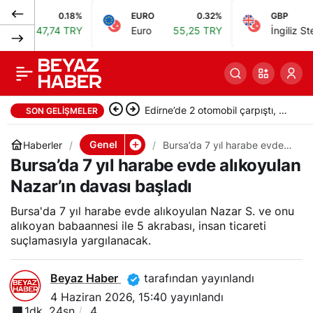
0.18%
EURO
0.32%
GBP
Mehmet Akif Ersoy
0
Paylaş
47,74 TRY
Euro
55,25 TRY
İngiliz Sterlini
64
hakkında hazırlanan
iddianame savcılığa
Edirne’de 2 otomobil çarpıştı, 9
SON GELIŞMELER
iade edildi
kişi ağır yaralandı
Genel
Haberler
Bursa’da 7 yıl harabe evde
alıkoyulan Nazar’ın davası
Bursa’da 7 yıl harabe evde alıkoyulan
başladı
Nazar’ın davası başladı
Bursa'da 7 yıl harabe evde alıkoyulan Nazar S. ve onu
alıkoyan babaannesi ile 5 akrabası, insan ticareti
suçlamasıyla yargılanacak.
Beyaz Haber
tarafından yayınlandı
4 Haziran 2026, 15:40
yayınlandı
1dk, 24sn
4