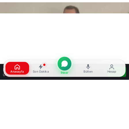
Bu web sitesinde en iyi deneyimi yaşamanızı sağlamak için
Anasayfa
Son Dakika
Bülten
Hesap
Kabul
İhbar
çerezler kullanılmaktadır.
Google'da Abone Ol
0
Paylaş
Beğen
Haberler Gündem Haberleri
Mehmet Akif Ersoy hakkında hazırlanan
iddianame savcılığa iade edildi. Eski Habertürk TV