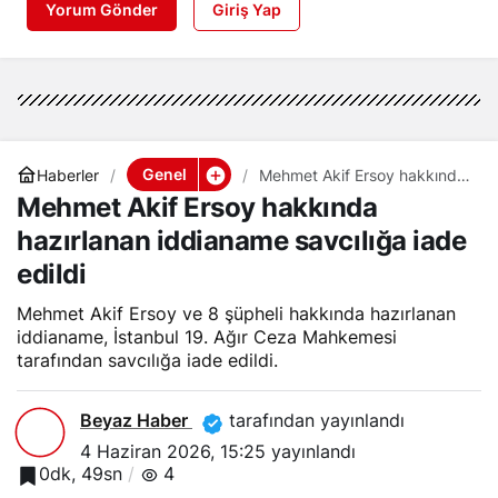
Yorum Gönder
Giriş Yap
Genel
Haberler
Mehmet Akif Ersoy hakkında
hazırlanan iddianame
Mehmet Akif Ersoy hakkında
savcılığa iade edildi
hazırlanan iddianame savcılığa iade
edildi
Mehmet Akif Ersoy ve 8 şüpheli hakkında hazırlanan
iddianame, İstanbul 19. Ağır Ceza Mahkemesi
tarafından savcılığa iade edildi.
Beyaz Haber
tarafından yayınlandı
4 Haziran 2026, 15:25
yayınlandı
0dk, 49sn
4