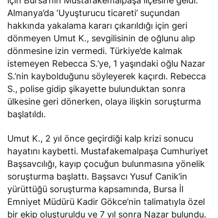
için Bursa’nın Mustafakemalpaşa ilçesine geldi.
Almanya’da ‘Uyuşturucu ticareti’ suçundan
hakkında yakalama kararı çıkarıldığı için geri
dönmeyen Umut K., sevgilisinin de oğlunu alıp
dönmesine izin vermedi. Türkiye’de kalmak
istemeyen Rebecca S.’ye, 1 yaşındaki oğlu Nazar
S.’nin kaybolduğunu söyleyerek kaçırdı. Rebecca
S., polise gidip şikayette bulunduktan sonra
ülkesine geri dönerken, olaya ilişkin soruşturma
başlatıldı.
Umut K., 2 yıl önce geçirdiği kalp krizi sonucu
hayatını kaybetti. Mustafakemalpaşa Cumhuriyet
Başsavcılığı, kayıp çocuğun bulunmasına yönelik
soruşturma başlattı. Başsavcı Yusuf Canik’in
yürüttüğü soruşturma kapsamında, Bursa İl
Emniyet Müdürü Kadir Gökce’nin talimatıyla özel
bir ekip oluşturuldu ve 7 yıl sonra Nazar bulundu.