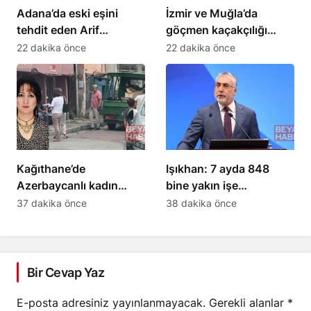
Adana’da eski eşini
İzmir ve Muğla’da
tehdit eden Arif
göçmen kaçakçılığı
Tanrıkulu, 8 yerinden
operasyonunda 4
22 dakika önce
22 dakika önce
bıçakladı
tutuklama
Kağıthane’de
Işıkhan: 7 ayda 848
Azerbaycanlı kadın
bine yakın işe
evinde ölü bulundu;
yerleştirdik
37 dakika önce
38 dakika önce
birlikte yaşadığı adam
evden ayrıldı
Bir Cevap Yaz
E-posta adresiniz yayınlanmayacak.
Gerekli alanlar
*