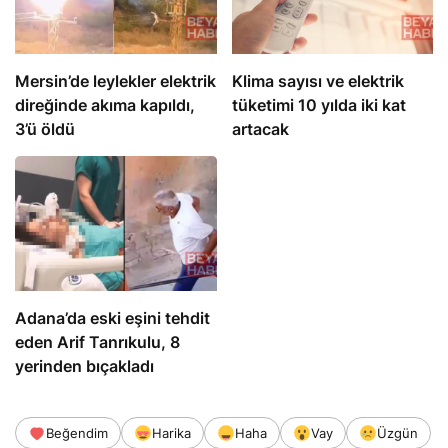
Mersin’de leylekler elektrik
Klima sayısı ve elektrik
direğinde akıma kapıldı,
tüketimi 10 yılda iki kat
3’ü öldü
artacak
Adana’da eski eşini tehdit
eden Arif Tanrıkulu, 8
yerinden bıçakladı
Beğendim
Harika
Haha
Vay
Üzgün