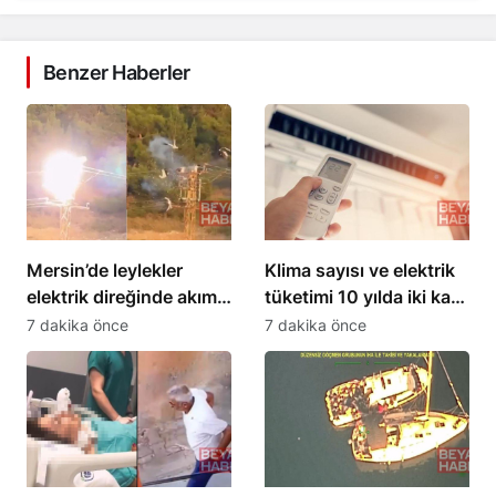
Benzer Haberler
Mersin’de leylekler
Klima sayısı ve elektrik
elektrik direğinde akıma
tüketimi 10 yılda iki kat
kapıldı, 3’ü öldü
artacak
7 dakika önce
7 dakika önce