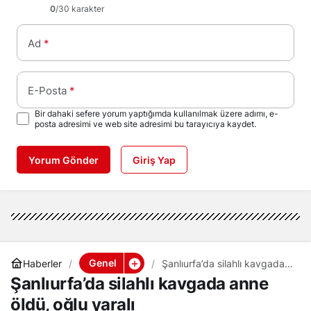
0
/30 karakter
Ad
*
E-Posta
*
Bir dahaki sefere yorum yaptığımda kullanılmak üzere adımı, e-
posta adresimi ve web site adresimi bu tarayıcıya kaydet.
Yorum Gönder
Giriş Yap
Genel
Haberler
Şanlıurfa’da silahlı kavgada
anne öldü, oğlu yaralı
Şanlıurfa’da silahlı kavgada anne
öldü, oğlu yaralı