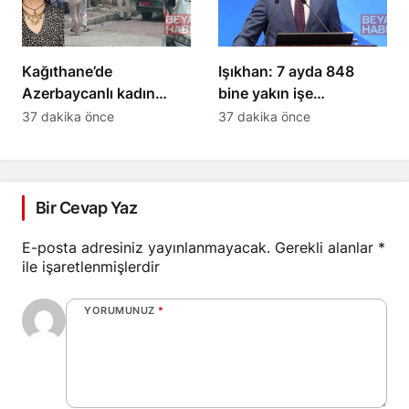
Kağıthane’de
Işıkhan: 7 ayda 848
Azerbaycanlı kadın
bine yakın işe
evinde ölü bulundu;
yerleştirdik
37 dakika önce
37 dakika önce
birlikte yaşadığı adam
evden ayrıldı
Bir Cevap Yaz
E-posta adresiniz yayınlanmayacak.
Gerekli alanlar
*
ile işaretlenmişlerdir
YORUMUNUZ
*