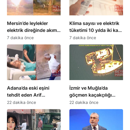
Mersin’de leylekler
Klima sayısı ve elektrik
elektrik direğinde akıma
tüketimi 10 yılda iki kat
kapıldı, 3’ü öldü
artacak
7 dakika önce
7 dakika önce
Adana’da eski eşini
İzmir ve Muğla’da
tehdit eden Arif
göçmen kaçakçılığı
Tanrıkulu, 8 yerinden
operasyonunda 4
22 dakika önce
22 dakika önce
bıçakladı
tutuklama