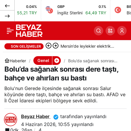
0.04%
GBP
0.1%
BIST
Şanlıurfa’da silahlı
0
Paylaş
55,21 TRY
İngiliz Sterlini
64,49 TRY
Bist 100
kavgada anne öldü,
oğlu yaralı
Klima sayısı ve elektrik tüketimi
SON GELIŞMELER
10 yılda iki kat artacak
Genel
Haberler
Bolu’da sağanak sonrası
dere taştı, bahçe ve ahırları
Bolu’da sağanak sonrası dere taştı,
su bastı
bahçe ve ahırları su bastı
Bolu'nun Gerede ilçesinde sağanak sonrası Salur
köyünde dere taştı, bahçe ve ahırları su bastı. AFAD ve
İl Özel İdaresi ekipleri bölgeye sevk edildi.
Beyaz Haber
tarafından yayınlandı
4 Haziran 2026, 10:55
yayınlandı
0dk, 26sn
4