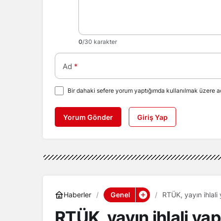
0
/30 karakter
Ad
*
Bir dahaki sefere yorum yaptığımda kullanılmak üzere ad
Yorum Gönder
Giriş Yap
Genel
Haberler
RTÜK, yayın ihlali
RTÜK, yayın ihlali ya