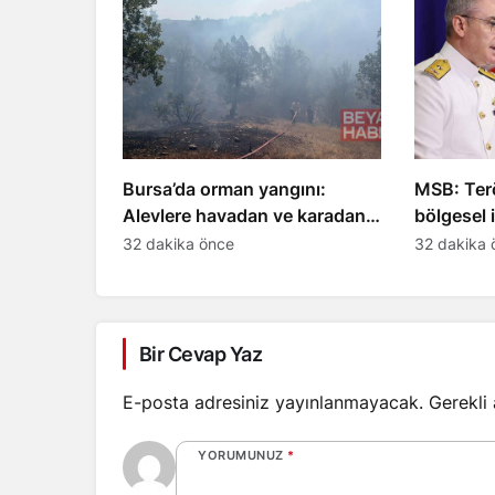
Bursa’da orman yangını:
MSB: Ter
Alevlere havadan ve karadan
bölgesel 
müdahale ediliyor
stratejik
32 dakika önce
32 dakika 
Bir Cevap Yaz
E-posta adresiniz yayınlanmayacak.
Gerekli
YORUMUNUZ
*