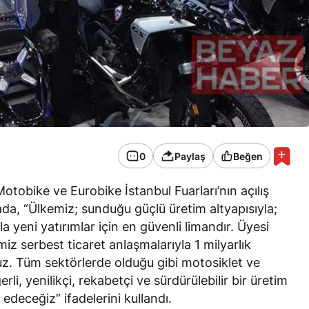
0
Paylaş
Beğen
otobike ve Eurobike İstanbul Fuarları’nın açılış
da, “Ülkemiz; sunduğu güçlü üretim altyapısıyla;
a yeni yatırımlar için en güvenli limandır. Üyesi
iz serbest ticaret anlaşmalarıyla 1 milyarlık
z. Tüm sektörlerde olduğu gibi motosiklet ve
i, yenilikçi, rekabetçi ve sürdürülebilir bir üretim
edeceğiz” ifadelerini kullandı.