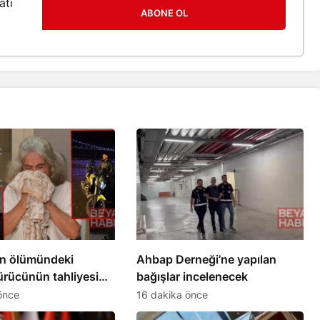
atı
ABONE OL
ın ölümündeki
Ahbap Derneği’ne yapılan
ürücünün tahliyesine
bağışlar incelenecek
epki
önce
16 dakika önce