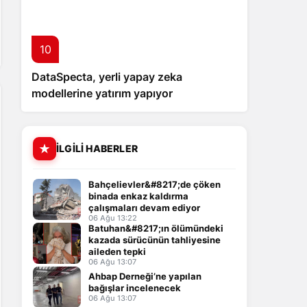
10
DataSpecta, yerli yapay zeka
modellerine yatırım yapıyor
İLGILI HABERLER
Bahçelievler&#8217;de çöken
binada enkaz kaldırma
çalışmaları devam ediyor
06 Ağu 13:22
Batuhan&#8217;ın ölümündeki
kazada sürücünün tahliyesine
aileden tepki
06 Ağu 13:07
Ahbap Derneği’ne yapılan
bağışlar incelenecek
06 Ağu 13:07