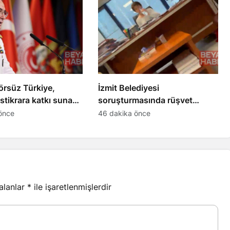
örsüz Türkiye,
İzmit Belediyesi
istikrara katkı sunan
soruşturmasında rüşvet
 vizyon
iddiasına ilişkin görüntüler
önce
46 dakika önce
dosyaya girdi
 alanlar
*
ile işaretlenmişlerdir