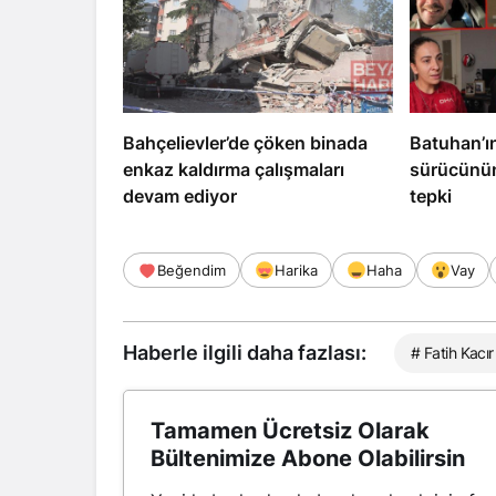
Bahçelievler’de çöken binada
Batuhan’ı
enkaz kaldırma çalışmaları
sürücünün
devam ediyor
tepki
Beğendim
Harika
Haha
Vay
Haberle ilgili daha fazlası:
# Fatih Kacır
Tamamen Ücretsiz Olarak
Bültenimize Abone Olabilirsin