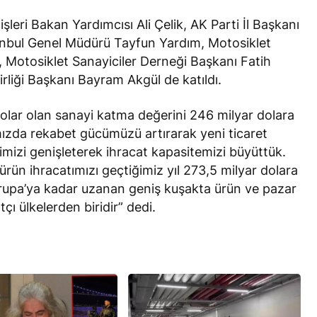
çişleri Bakan Yardımcısı Ali Çelik, AK Parti İl Başkanı
anbul Genel Müdürü Tayfun Yardım, Motosiklet
, Motosiklet Sanayiciler Derneği Başkanı Fatih
irliği Başkanı Bayram Akgül de katıldı.
dolar olan sanayi katma değerini 246 milyar dolara
mızda rekabet gücümüzü artırarak yeni ticaret
iğimizi genişleterek ihracat kapasitemizi büyüttük.
rün ihracatımızı geçtiğimiz yıl 273,5 milyar dolara
vrupa’ya kadar uzanan geniş kuşakta ürün ve pazar
tçı ülkelerden biridir” dedi.