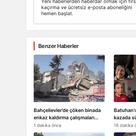
Yeni haberlerden haberdar olmak için fırs
kaçırma ve ücretsiz e-posta aboneliğini
hemen başlat.
Benzer Haberler
Bahçelievler’de çöken binada
Batuhan’
enkaz kaldırma çalışmaları
kazada s
devam ediyor
aileden t
1 dakika önce
16 dakika 