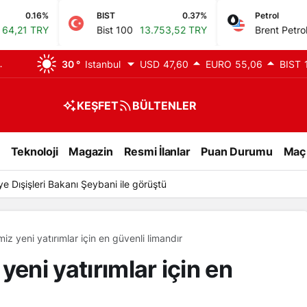
BIST
0.37%
Petrol
0.33%
Bist 100
13.753,52 TRY
Brent Petrol
79,71 USD
ri
30 °
Istanbul
USD
47,60
EURO
55,06
BIST
KEŞFET
BÜLTENLER
Teknoloji
Magazin
Resmi İlanlar
Puan Durumu
Maç
e Dışişleri Bakanı Şeybani ile görüştü
iz yeni yatırımlar için en güvenli limandır
yeni yatırımlar için en