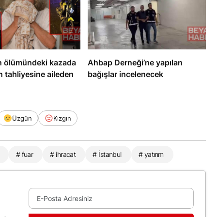
n ölümündeki kazada
Ahbap Derneği’ne yapılan
 tahliyesine aileden
bağışlar incelenecek
Üzgün
Kızgın
# fuar
# ihracat
# İstanbul
# yatırım