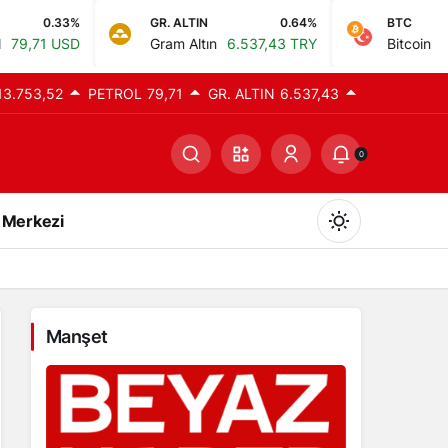
GR. ALTIN
0.64%
BTC
0%
Gram Altın
6.537,43 TRY
Bitcoin
0,00 TRY
13.753,52
PETROL
79,71
GR. ALTIN
6.537,43
0
 Merkezi
Manşet
Gündüz Modu
Gündüz modunu seçin.