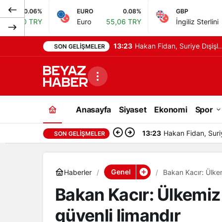
EURO
0.08%
GBP
0.16%
Euro
55,06 TRY
İngiliz Sterlini
64,21 TRY
13:23
Hakan Fidan, Suriye Dışişle
SON GELIŞMELER
Bakanı Şeybani ile görüştü
Anasayfa
Siyaset
Ekonomi
Spor
13:23
Hakan Fidan, Suriy
SON GELIŞMELER
Genel
Haberler
Bakan Kacır: Ülkem
Bakan Kacır: Ülkemiz 
güvenli limandır