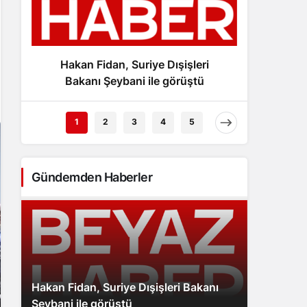
Gece Modu
Gece modunu seçin.
Hakan Fidan, Suriye Dışişleri
İle
Sistem Modu
Sistem modunu seçin.
Bakanı Şeybani ile görüştü
Türk
1
2
3
4
5
Gündemden Haberler
Hakan Fidan, Suriye Dışişleri Bakanı
Şeybani ile görüştü