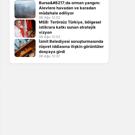
Bursa&#8217;da orman yangını:
Alevlere havadan ve karadan
müdahale ediliyor
06 Ağu 12:52
MSB: Terörsüz Türkiye, bölgesel
istikrara katkı sunan stratejik
vizyon
06 Ağu 12:52
İzmit Belediyesi soruşturmasında
rüşvet iddiasına ilişkin görüntüler
dosyaya girdi
06 Ağu 12:37