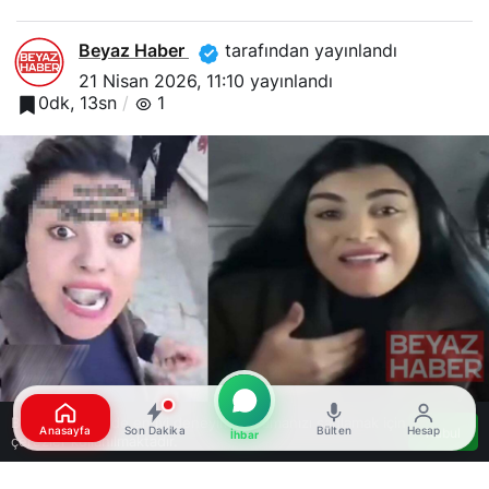
Beyaz Haber
tarafından yayınlandı
21 Nisan 2026, 11:10
yayınlandı
0dk, 13sn
1
Bu web sitesinde en iyi deneyimi yaşamanızı sağlamak için
Anasayfa
Son Dakika
Bülten
Hesap
Kabul
İhbar
çerezler kullanılmaktadır.
Google'da Abone Ol