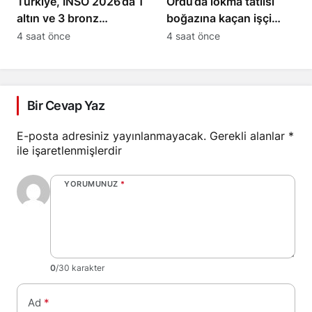
Türkiye, INSO 2026’da 1
Ordu’da lokma tatlısı
altın ve 3 bronz
boğazına kaçan işçi
madalya kazandı
Heimlich manevrasıyla
4 saat önce
4 saat önce
kurtarıldı
Bir Cevap Yaz
E-posta adresiniz yayınlanmayacak.
Gerekli alanlar
*
ile işaretlenmişlerdir
YORUMUNUZ
*
0
/30 karakter
Ad
*