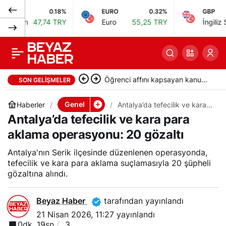
0.18%
EURO
0.32%
GBP
Karagül lakaplı sosyal
0
Paylaş
ı
47,74 TRY
Euro
55,25 TRY
İngiliz Sterlini
medya fenomeni
Merve C. tutuklandı
Öğrenci affını kapsayan kanun
SON GELIŞMELER
Resmi Gazete’de yayımlandı
Genel
Haberler
Antalya’da tefecilik ve kara
para aklama operasyonu: 20
Antalya’da tefecilik ve kara para
gözaltı
aklama operasyonu: 20 gözaltı
Antalya'nın Serik ilçesinde düzenlenen operasyonda,
tefecilik ve kara para aklama suçlamasıyla 20 şüpheli
gözaltına alındı.
Beyaz Haber
tarafından yayınlandı
21 Nisan 2026, 11:27
yayınlandı
0dk, 19sn
3