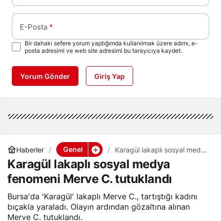
E-Posta
*
Bir dahaki sefere yorum yaptığımda kullanılmak üzere adımı, e-
posta adresimi ve web site adresimi bu tarayıcıya kaydet.
Yorum Gönder
Giriş Yap
Genel
Haberler
Karagül lakaplı sosyal medya
fenomeni Merve C.
Karagül lakaplı sosyal medya
tutuklandı
fenomeni Merve C. tutuklandı
Bursa'da 'Karagül' lakaplı Merve C., tartıştığı kadını
bıçakla yaraladı. Olayın ardından gözaltına alınan
Merve C. tutuklandı.