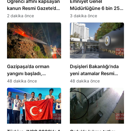
Öğrenci affını kapsayan
Emniyet Genel
kanun Resmi Gazete’de
Müdürlüğüne 6 bin 250
yayımlandı
kadro ihdas edildi
2 dakika önce
3 dakika önce
Gazipaşa’da orman
Dışişleri Bakanlığı’nda
yangını başladı,
yeni atamalar Resmi
müdahale sürüyor
Gazete’de yayımlandı
48 dakika önce
48 dakika önce