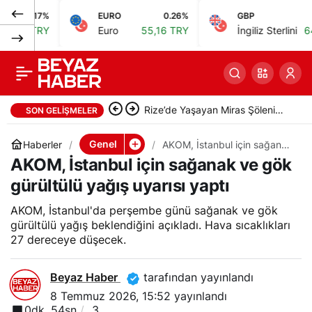
17%
EURO
0.26%
GBP
0.34
Beşiktaş’ta denizde
0
Paylaş
RY
Euro
55,16 TRY
İngiliz Sterlini
64,40 TR
kadın cesedi bulundu,
C.T. hayatını kaybetti
Rize’de Yaşayan Miras Şöleni
SON GELIŞMELER
başladı, 45 sanatçı katıldı
Genel
Haberler
AKOM, İstanbul için sağanak
ve gök gürültülü yağış
AKOM, İstanbul için sağanak ve gök
uyarısı yaptı
gürültülü yağış uyarısı yaptı
AKOM, İstanbul'da perşembe günü sağanak ve gök
gürültülü yağış beklendiğini açıkladı. Hava sıcaklıkları
27 dereceye düşecek.
Beyaz Haber
tarafından yayınlandı
8 Temmuz 2026, 15:52
yayınlandı
0dk, 54sn
3