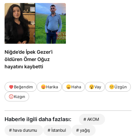
Niğde’de İpek Gezer’i
öldüren Ömer Oğuz
hayatını kaybetti
Beğendim
Harika
Haha
Vay
Üzgün
Kızgın
Haberle ilgili daha fazlası:
# AKOM
# hava durumu
# İstanbul
# yağış