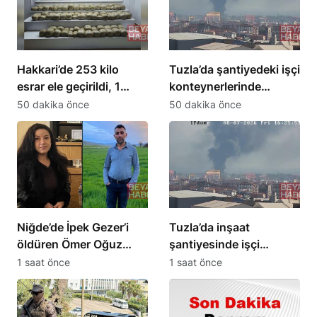
Hakkari’de 253 kilo
Tuzla’da şantiyedeki işçi
esrar ele geçirildi, 1
konteynerlerinde
şüpheli yakalandı
yangın söndürüldü
50 dakika önce
50 dakika önce
Niğde’de İpek Gezer’i
Tuzla’da inşaat
öldüren Ömer Oğuz
şantiyesinde işçi
hayatını kaybetti
konteynerlerinde
1 saat önce
1 saat önce
yangın çıktı