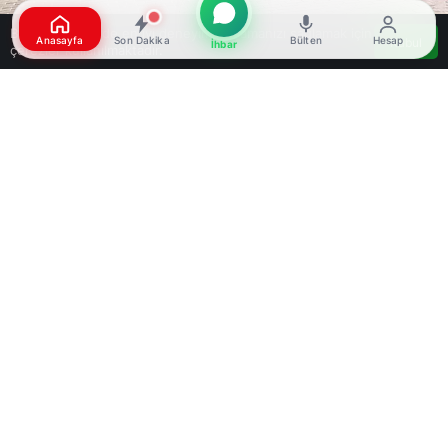
Bu web sitesinde en iyi deneyimi yaşamanızı sağlamak için
Anasayfa
Son Dakika
Bülten
Hesap
Kabul
İhbar
çerezler kullanılmaktadır.
Google'da Abone Ol
0
Paylaş
Beğen
Beşiktaş’ta denizde bir kadın cesedi bulundu.
Olay, Beşiktaş İskelesi açıklarında saat 13.00
sıralarında gerçekleşti. Vapurla seyahat eden
yolcular, denizde hareketsiz duran bir kişiyi
görünce durumu polise bildirdi. Bölgeye gelen
Sahil Güvenlik ve Deniz Polisi ekipleri, denizdeki
kişiyi iskeleye çıkardı. Sağlık ekipleri, hayatını
kaybettiği belirlenen kişinin C.T. (36) olduğunu
tespit etti. Ceset, kesin ölüm nedeninin
belirlenmesi amacıyla Adli Tıp Kurumu Morgu’na
götürüldü.