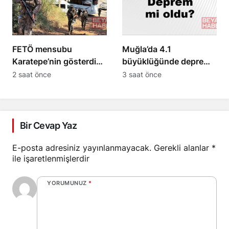
FETÖ mensubu
Muğla’da 4.1
Karatepe’nin gösterdiği
büyüklüğünde deprem
bölgede arama yapıldı
meydana geldi
2 saat önce
3 saat önce
Bir Cevap Yaz
E-posta adresiniz yayınlanmayacak.
Gerekli alanlar
*
ile işaretlenmişlerdir
YORUMUNUZ
*