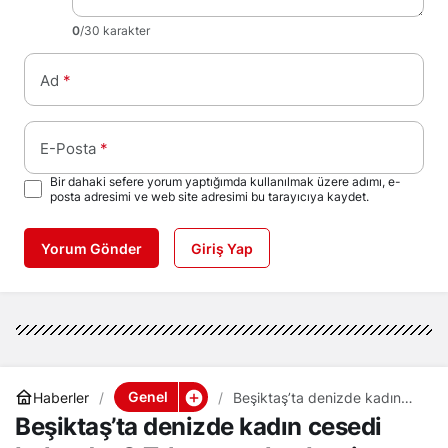
0
/30 karakter
Ad
*
E-Posta
*
Bir dahaki sefere yorum yaptığımda kullanılmak üzere adımı, e-
posta adresimi ve web site adresimi bu tarayıcıya kaydet.
Yorum Gönder
Giriş Yap
Genel
Haberler
Beşiktaş’ta denizde kadın
cesedi bulundu, C.T. hayatını
Beşiktaş’ta denizde kadın cesedi
kaybetti