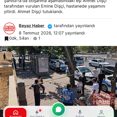
Şanlıurfa'da boşanma aşamasındaki eşi Ahmet Dişçi
tarafından vurulan Emine Dişçi, hastanede yaşamını
yitirdi. Ahmet Dişçi tutuklandı.
Beyaz Haber
tarafından yayınlandı
8 Temmuz 2026, 12:07
yayınlandı
0dk, 54sn
1
Bu web sitesinde en iyi deneyimi yaşamanızı sağlamak için
Anasayfa
Son Dakika
Bülten
Hesap