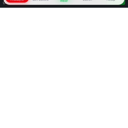
Kabul
İhbar
çerezler kullanılmaktadır.
Google'da Abone Ol
0
Paylaş
Beğen
Şanlıurfa’da, boşanma sürecinde olduğu ve
hakkında uzaklaştırma kararı bulunan eşi Ahmet
Dişçi’nin (67) durakta tabancayla vurduğu Emine
Dişçi (60), tedavi gördüğü hastanede hayatını
kaybetti. Şüpheli Ahmet Dişçi, tutuklandı.
Olay, Paşabağı Mahallesi Recep Tayyip Erdoğan
Bulvarı’ndaki otobüs durağında gerçekleşti. Ailevi
nedenlerle boşanma aşamasında olan Ahmet
Dişçi, uzaklaştırma kararı bulunmasına rağmen
durakta bekleyen eşi Emine Dişçi ile karşılaştı.
Ahmet Dişçi, üzerinde taşıdığı ruhsatsız
tabancayla eşine peş peşe ateş etti. Vücuduna
isabet eden 3 kurşunla yaralanan Emine Dişçi,