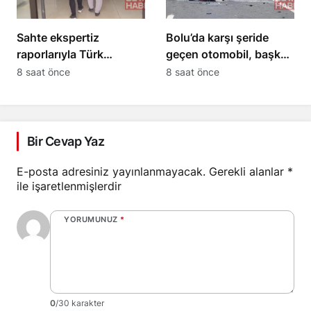
Sahte ekspertiz
Bolu’da karşı şeride
raporlarıyla Türk
geçen otomobil, başka
vatandaşlığı kazandıran
bir araçla çarpıştı: 1 ölü,
8 saat önce
8 saat önce
suç örgütüne
2 ağır yaralı
operasyon: 32
tutuklama
Bir Cevap Yaz
E-posta adresiniz yayınlanmayacak.
Gerekli alanlar
*
ile işaretlenmişlerdir
YORUMUNUZ
*
0
/30 karakter