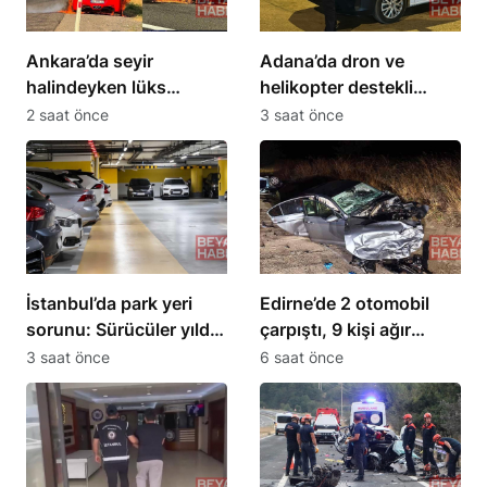
Ankara’da seyir
Adana’da dron ve
halindeyken lüks
helikopter destekli
otomobil alev aldı
asayiş uygulaması: 62
2 saat önce
3 saat önce
şüpheli yakalandı
İstanbul’da park yeri
Edirne’de 2 otomobil
sorunu: Sürücüler yılda
çarpıştı, 9 kişi ağır
40 litre yakıt harcıyor
yaralandı
3 saat önce
6 saat önce