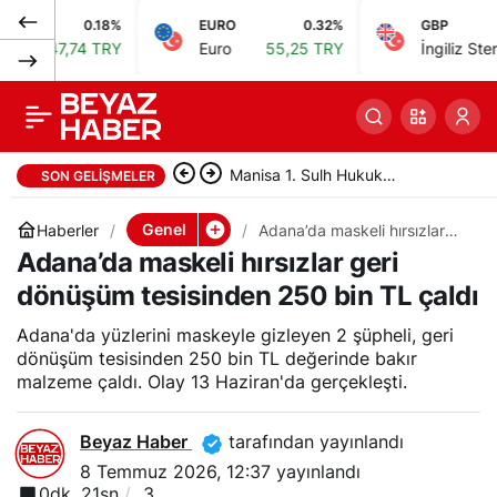
0.18%
EURO
0.32%
GBP
Şanlıurfa’da eşinin
0
Paylaş
7,74 TRY
Euro
55,25 TRY
İngiliz Sterlini
64,
tabancayla vurduğu
kadın hayatını
Manisa 1. Sulh Hukuk
SON GELIŞMELER
kaybetti
Mahkemesi taşınmazı satışa
Genel
Haberler
Adana’da maskeli hırsızlar
geri dönüşüm tesisinden 250
Adana’da maskeli hırsızlar geri
çıkardı
bin TL çaldı
dönüşüm tesisinden 250 bin TL çaldı
Adana'da yüzlerini maskeyle gizleyen 2 şüpheli, geri
dönüşüm tesisinden 250 bin TL değerinde bakır
malzeme çaldı. Olay 13 Haziran'da gerçekleşti.
Beyaz Haber
tarafından yayınlandı
8 Temmuz 2026, 12:37
yayınlandı
0dk, 21sn
3