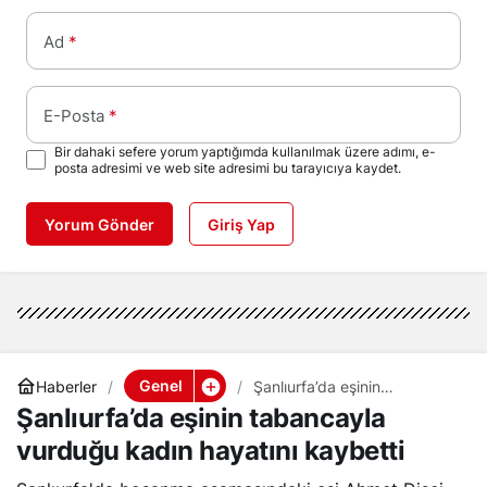
Ad
*
E-Posta
*
Bir dahaki sefere yorum yaptığımda kullanılmak üzere adımı, e-
posta adresimi ve web site adresimi bu tarayıcıya kaydet.
Yorum Gönder
Giriş Yap
Genel
Haberler
Şanlıurfa’da eşinin
tabancayla vurduğu kadın
Şanlıurfa’da eşinin tabancayla
hayatını kaybetti
vurduğu kadın hayatını kaybetti