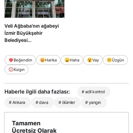
Veli Ağbaba’nın ağabeyi
İzmir Büyükşehir
Belediyesi
soruşturmasında
tutuklandı
Beğendim
Harika
Haha
Vay
Üzgün
Kızgın
Haberle ilgili daha fazlası:
# adli kontrol
# Ankara
# dava
# ölümler
# yangın
Tamamen
Ücretsiz Olarak