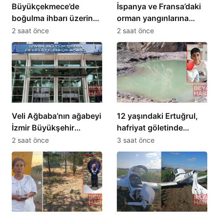
Büyükçekmece’de
İspanya ve Fransa’daki
boğulma ihbarı üzerine
orman yangınlarına
arama çalışması
müdahale eden 4 uçak
2 saat önce
2 saat önce
başlatıldı
Türkiye’ye döndü
Veli Ağbaba’nın ağabeyi
12 yaşındaki Ertuğrul,
İzmir Büyükşehir
hafriyat göletinde
Belediyesi
boğuldu
2 saat önce
3 saat önce
soruşturmasında
tutuklandı