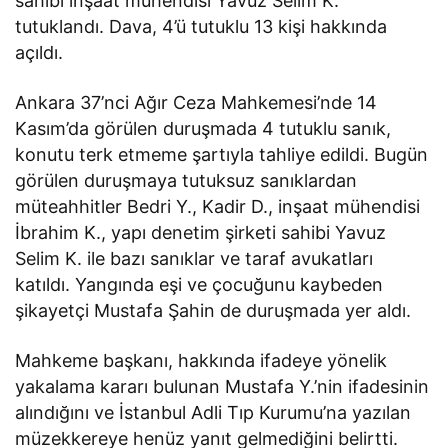
sahibi inşaat mühendisi Yavuz Selim K.
tutuklandı. Dava, 4’ü tutuklu 13 kişi hakkında
açıldı.
Ankara 37’nci Ağır Ceza Mahkemesi’nde 14
Kasım’da görülen duruşmada 4 tutuklu sanık,
konutu terk etmeme şartıyla tahliye edildi. Bugün
görülen duruşmaya tutuksuz sanıklardan
müteahhitler Bedri Y., Kadir D., inşaat mühendisi
İbrahim K., yapı denetim şirketi sahibi Yavuz
Selim K. ile bazı sanıklar ve taraf avukatları
katıldı. Yangında eşi ve çocuğunu kaybeden
şikayetçi Mustafa Şahin de duruşmada yer aldı.
Mahkeme başkanı, hakkında ifadeye yönelik
yakalama kararı bulunan Mustafa Y.’nin ifadesinin
alındığını ve İstanbul Adli Tıp Kurumu’na yazılan
müzekkereye henüz yanıt gelmediğini
belirtti
.