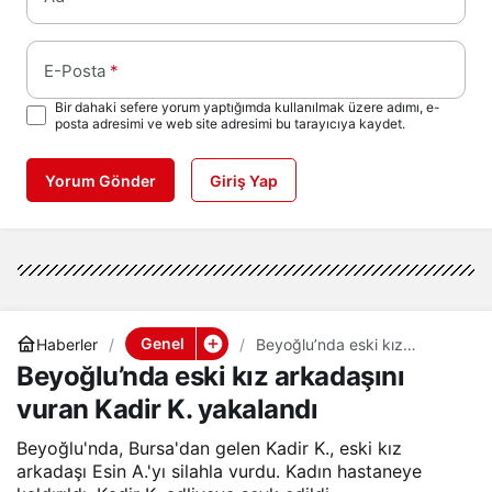
E-Posta
*
Bir dahaki sefere yorum yaptığımda kullanılmak üzere adımı, e-
posta adresimi ve web site adresimi bu tarayıcıya kaydet.
Yorum Gönder
Giriş Yap
Genel
Haberler
Beyoğlu’nda eski kız
arkadaşını vuran Kadir K.
Beyoğlu’nda eski kız arkadaşını
yakalandı
vuran Kadir K. yakalandı
Beyoğlu'nda, Bursa'dan gelen Kadir K., eski kız
arkadaşı Esin A.'yı silahla vurdu. Kadın hastaneye