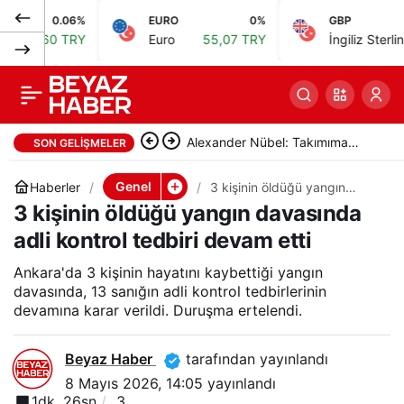
0.06%
EURO
0%
GBP
0.
Beyoğlu’nda eski kız
0
Paylaş
0 TRY
Euro
55,07 TRY
İngiliz Sterlini
64,21 
arkadaşını vuran Kadir
K. yakalandı
Alexander Nübel: Takımıma
SON GELIŞMELER
yardımcı olmak için elimden
Genel
Haberler
3 kişinin öldüğü yangın
davasında adli kontrol tedbiri
3 kişinin öldüğü yangın davasında
geleni yapacağım
devam etti
adli kontrol tedbiri devam etti
Ankara'da 3 kişinin hayatını kaybettiği yangın
davasında, 13 sanığın adli kontrol tedbirlerinin
devamına karar verildi. Duruşma ertelendi.
Beyaz Haber
tarafından yayınlandı
8 Mayıs 2026, 14:05
yayınlandı
1dk, 26sn
3