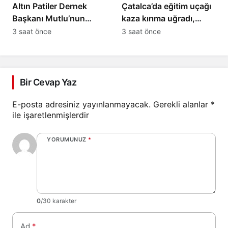
Altın Patiler Dernek
Çatalca’da eğitim uçağı
Başkanı Mutlu’nun
kaza kırıma uğradı,
öldürülmesiyle 5 kişi
öğrenci pilot yaralandı
3 saat önce
3 saat önce
tutuklandı
Bir Cevap Yaz
E-posta adresiniz yayınlanmayacak.
Gerekli alanlar
*
ile işaretlenmişlerdir
YORUMUNUZ
*
0
/30 karakter
Ad
*