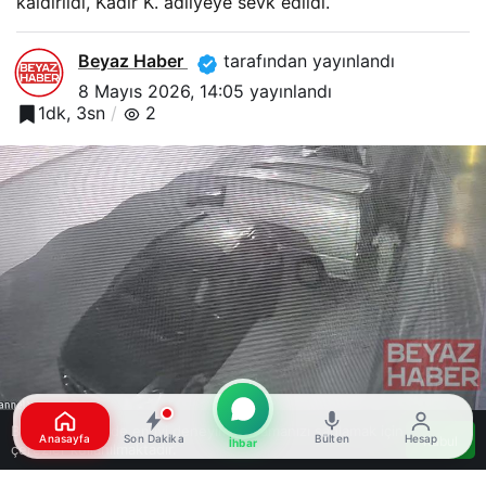
kaldırıldı, Kadir K. adliyeye sevk edildi.
Beyaz Haber
tarafından yayınlandı
8 Mayıs 2026, 14:05
yayınlandı
1dk, 3sn
2
Bu web sitesinde en iyi deneyimi yaşamanızı sağlamak için
Anasayfa
Son Dakika
Bülten
Hesap
Kabul
İhbar
çerezler kullanılmaktadır.
Google'da Abone Ol