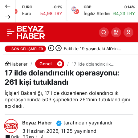
EURO
-0.1%
GBP
0.14%
Kağıthane’de otizmli 5
0
Paylaş
Euro
54,98 TRY
İngiliz Sterlini
64,23 TRY
yaşındaki Zümre kaza
sonucu hayatını
Fatih’te 19 yaşındaki Ali’nin
SON GELIŞMELER
kaybetti
bıçakla öldürüldüğü kavgada
Genel
Haberler
17 ilde dolandırıcılık
operasyonu: 261 kişi
17 ilde dolandırıcılık operasyonu:
gözaltı sayısı 10’a yükseldi
tutuklandı
261 kişi tutuklandı
İçişleri Bakanlığı, 17 ilde düzenlenen dolandırıcılık
operasyonunda 503 şüpheliden 261'inin tutuklandığını
açıkladı.
Beyaz Haber
tarafından yayınlandı
3 Haziran 2026, 11:25
yayınlandı
0dk, 22sn
4