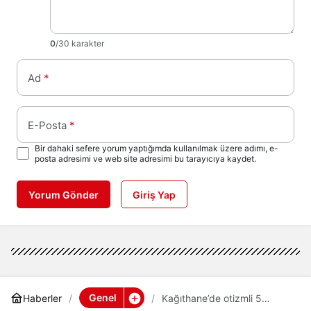
0
/30 karakter
Ad
*
E-Posta
*
Bir dahaki sefere yorum yaptığımda kullanılmak üzere adımı, e-
posta adresimi ve web site adresimi bu tarayıcıya kaydet.
Yorum Gönder
Giriş Yap
Genel
Haberler
Kağıthane’de otizmli 5
yaşındaki Zümre kaza