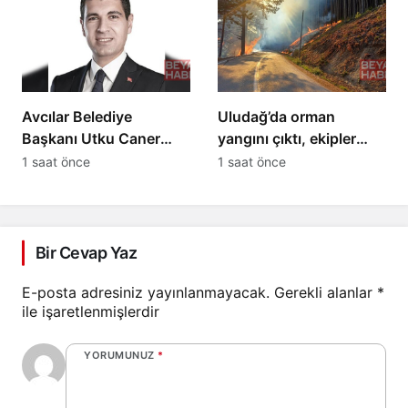
Avcılar Belediye
Uludağ’da orman
Başkanı Utku Caner
yangını çıktı, ekipler
Çaykara tahliye edildi
müdahale ediyor
1 saat önce
1 saat önce
Bir Cevap Yaz
E-posta adresiniz yayınlanmayacak.
Gerekli alanlar
*
ile işaretlenmişlerdir
YORUMUNUZ
*