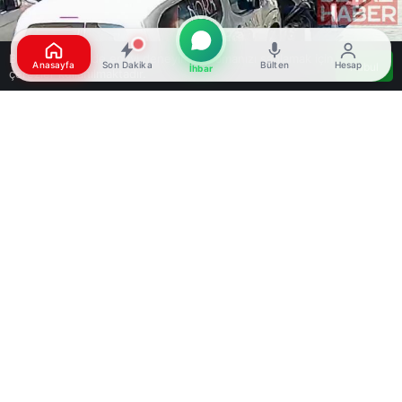
Bu web sitesinde en iyi deneyimi yaşamanızı sağlamak için
Anasayfa
Son Dakika
Bülten
Hesap
Kabul
İhbar
çerezler kullanılmaktadır.
Google'da Abone Ol
0
Paylaş
Beğen
Kağıthane’de bayram ziyaretinden dönen otizmli
5 yaşındaki Hamidiye Zümre Karkar, bir trafik
kazasında yaşamını yitirdi. Olay, 29 Mayıs Cuma
günü saat 18.30 sıralarında Sultan Selim
Mahallesi’nde meydana geldi. Zümre, annesi ve
kardeşiyle birlikte akrabalarını ziyaret ettikten
sonra evine dönerken yolun karşısına geçmek
istedi. Bu esnada bir otomobil aileye yol vermek
için durdu. Aile, yolun ortasına geçmeye
başladığında, Mustafa Efe T. yönetimindeki
motosikletin çarpması sonucu yola savruldu.