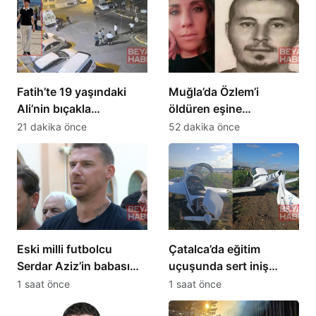
Fatih’te 19 yaşındaki
Muğla’da Özlem’i
Ali’nin bıçakla
öldüren eşine
öldürüldüğü kavgada
ağırlaştırılmış müebbet
21 dakika önce
52 dakika önce
gözaltı sayısı 10’a
cezası verildi
yükseldi
Eski milli futbolcu
Çatalca’da eğitim
Serdar Aziz’in babası
uçuşunda sert iniş
hayatını kaybetti
yapan uçakta hasar
1 saat önce
1 saat önce
oluştu