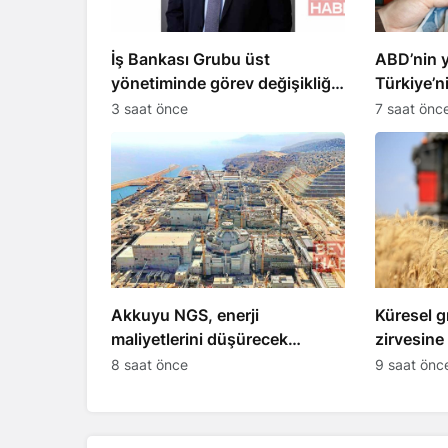
İş Bankası Grubu üst
ABD’nin y
yönetiminde görev değişikliği
Türkiye’ni
gerçekleşti
etkiledi
3 saat önce
7 saat önc
Akkuyu NGS, enerji
Küresel gı
maliyetlerini düşürecek
zirvesine 
açıklaması yapıldı
8 saat önce
9 saat önc