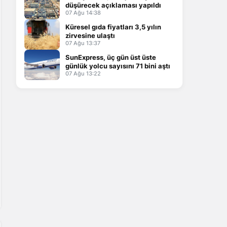
düşürecek açıklaması yapıldı
07 Ağu 14:38
Küresel gıda fiyatları 3,5 yılın
zirvesine ulaştı
07 Ağu 13:37
SunExpress, üç gün üst üste
günlük yolcu sayısını 71 bini aştı
07 Ağu 13:22