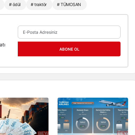
# ödül
# traktör
# TÜMOSAN
atı
ABONE OL