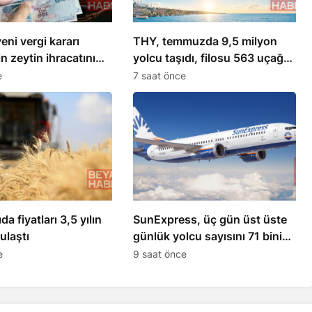
eni vergi kararı
THY, temmuzda 9,5 milyon
n zeytin ihracatını
yolcu taşıdı, filosu 563 uçağa
yükseldi
e
7 saat önce
da fiyatları 3,5 yılın
SunExpress, üç gün üst üste
ulaştı
günlük yolcu sayısını 71 bini
aştı
e
9 saat önce