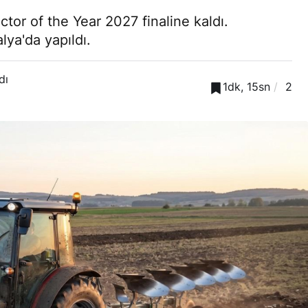
or of the Year 2027 finaline kaldı.
lya'da yapıldı.
dı
1dk, 15sn
2