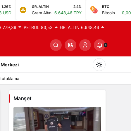
GR. ALTIN
2.4%
BTC
0%
Gram Altın
6.648,46 TRY
Bitcoin
0,00 TRY
3.779,39
PETROL
83,53
GR. ALTIN
6.648,46
0
 Merkezi
 tutuklama
Manşet
Gündüz Modu
Gündüz modunu seçin.