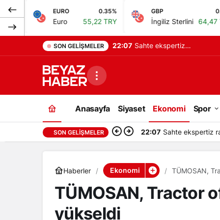
EURO
0.35%
GBP
0.41%
Euro
55,22 TRY
İngiliz Sterlini
64,47 TRY
22:07
Sahte ekspertiz
SON GELIŞMELER
raporlarıyla Türk
vatandaşlığı kazandıran
suç örgütüne operasyon:
Anasayfa
Siyaset
Ekonomi
Spor
32 tutuklama
22:07
Sahte ekspertiz r
SON GELIŞMELER
Ekonomi
Haberler
TÜMOSAN, Tract
TÜMOSAN, Tractor of 
yükseldi