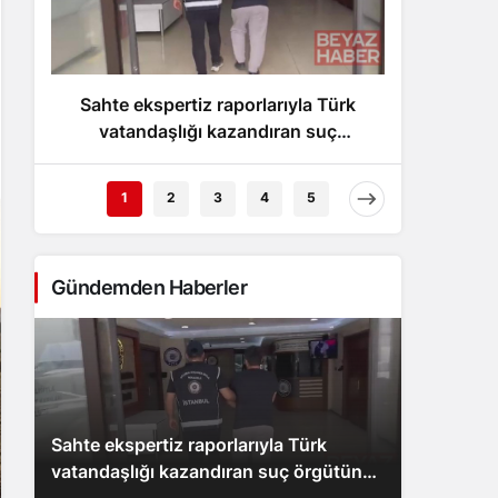
Gece Modu
Gece modunu seçin.
Sahte ekspertiz raporlarıyla Türk
Bo
Sistem Modu
Sistem modunu seçin.
vatandaşlığı kazandıran suç
otomobi
örgütüne operasyon: 32 tutuklama
1
2
3
4
5
Gündemden Haberler
Sahte ekspertiz raporlarıyla Türk
vatandaşlığı kazandıran suç örgütüne