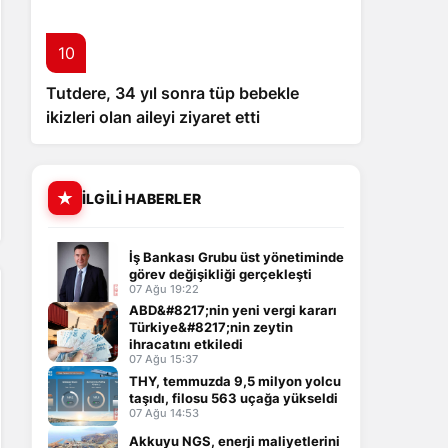
10
Tutdere, 34 yıl sonra tüp bebekle
ikizleri olan aileyi ziyaret etti
İLGILI HABERLER
İş Bankası Grubu üst yönetiminde
görev değişikliği gerçekleşti
07 Ağu 19:22
ABD&#8217;nin yeni vergi kararı
Türkiye&#8217;nin zeytin
ihracatını etkiledi
07 Ağu 15:37
THY, temmuzda 9,5 milyon yolcu
taşıdı, filosu 563 uçağa yükseldi
07 Ağu 14:53
Akkuyu NGS, enerji maliyetlerini