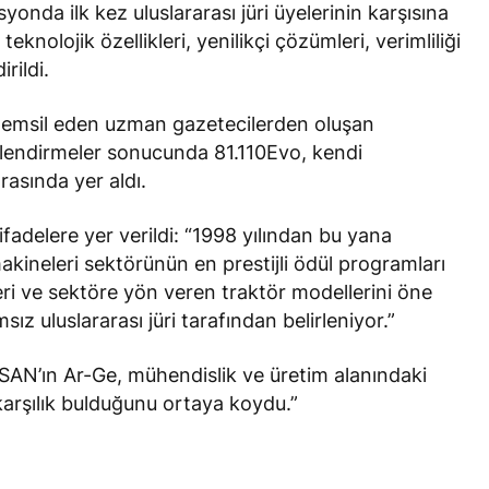
onda ilk kez uluslararası jüri üyelerinin karşısına
knolojik özellikleri, yenilikçi çözümleri, verimliliği
rildi.
 temsil eden uzman gazetecilerden oluşan
erlendirmeler sonucunda 81.110Evo, kendi
rasında yer aldı.
fadelere yer verildi: “1998 yılından bu yana
kineleri sektörünün en prestijli ödül programları
ileri ve sektöre yön veren traktör modellerini öne
ız uluslararası jüri tarafından belirleniyor.”
SAN’ın Ar-Ge, mühendislik ve üretim alanındaki
 karşılık bulduğunu ortaya koydu.”