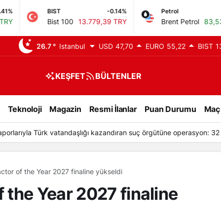
BIST
-0.14%
Petrol
1.26%
Bist 100
13.779,39 TRY
Brent Petrol
83,53 USD
26.7 °
Istanbul
USD
47,70
EURO
55,22
BIST
1
KEŞFET
BÜLTENLER
Teknoloji
Magazin
Resmi İlanlar
Puan Durumu
Maç
aporlarıyla Türk vatandaşlığı kazandıran suç örgütüne operasyon: 32
or of the Year 2027 finaline yükseldi
the Year 2027 finaline