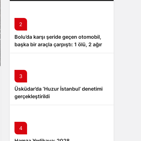
operasyon: 32 tutuklama
2
Bolu’da karşı şeride geçen otomobil,
başka bir araçla çarpıştı: 1 ölü, 2 ağır
yaralı
3
Üsküdar’da ‘Huzur İstanbul’ denetimi
gerçekleştirildi
4
Hamza Yerlikaya: 2028