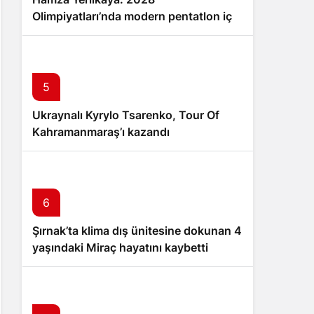
Olimpiyatları’nda modern pentatlon için
büyük hedefler
5
Ukraynalı Kyrylo Tsarenko, Tour Of
Kahramanmaraş’ı kazandı
6
Şırnak’ta klima dış ünitesine dokunan 4
yaşındaki Miraç hayatını kaybetti