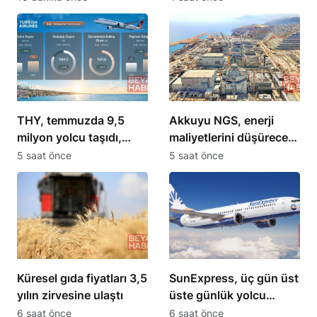
THY, temmuzda 9,5
Akkuyu NGS, enerji
milyon yolcu taşıdı,
maliyetlerini düşürecek
filosu 563 uçağa
açıklaması yapıldı
5 saat önce
5 saat önce
yükseldi
Küresel gıda fiyatları 3,5
SunExpress, üç gün üst
yılın zirvesine ulaştı
üste günlük yolcu
sayısını 71 bini aştı
6 saat önce
6 saat önce