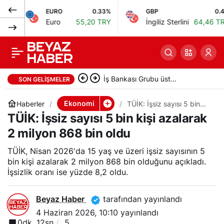
EURO
0.33%
GBP
0.4%
SOCAR Türkiye, Hazar
0
Paylaş
Euro
55,20 TRY
İngiliz Sterlini
64,46 TRY
Petrol ve Gaz Fuarı’na
katıldı
İş Bankası Grubu üst
SON GELIŞMELER
yönetiminde görev değişikliği
Ekonomi
Haberler
TÜİK: İşsiz sayısı 5 bin
kişi azalarak 2 milyon
TÜİK: İşsiz sayısı 5 bin kişi azalarak
gerçekleşti
868 bin oldu
2 milyon 868 bin oldu
TÜİK, Nisan 2026'da 15 yaş ve üzeri işsiz sayısının 5
bin kişi azalarak 2 milyon 868 bin olduğunu açıkladı.
İşsizlik oranı ise yüzde 8,2 oldu.
Beyaz Haber
tarafından yayınlandı
4 Haziran 2026, 10:10
yayınlandı
0dk, 12sn
5