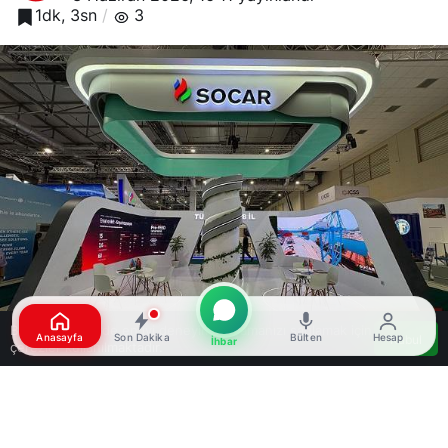
1dk, 3sn
3
Bu web sitesinde en iyi deneyimi yaşamanızı sağlamak için
Anasayfa
Son Dakika
Bülten
Hesap
Kabul
İhbar
çerezler kullanılmaktadır.
Google'da Abone Ol