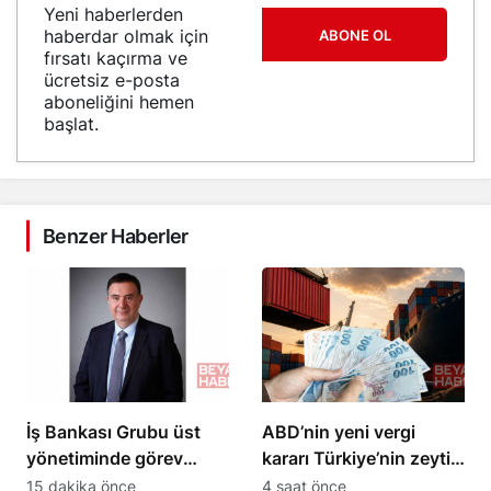
Yeni haberlerden
haberdar olmak için
ABONE OL
fırsatı kaçırma ve
ücretsiz e-posta
aboneliğini hemen
başlat.
Benzer Haberler
İş Bankası Grubu üst
ABD’nin yeni vergi
yönetiminde görev
kararı Türkiye’nin zeytin
değişikliği gerçekleşti
ihracatını etkiledi
15 dakika önce
4 saat önce