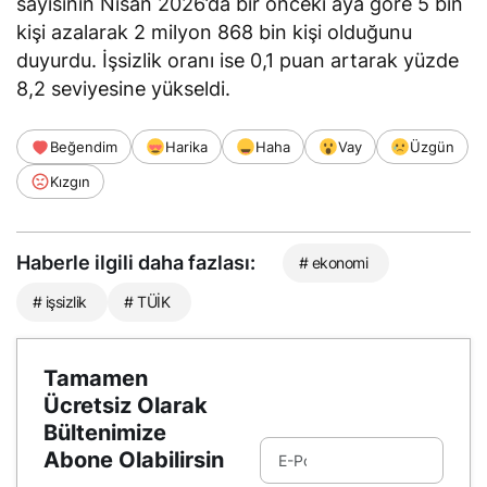
sayısının Nisan 2026’da bir önceki aya göre 5 bin
kişi azalarak 2 milyon 868 bin kişi olduğunu
duyurdu. İşsizlik oranı ise 0,1 puan artarak yüzde
8,2 seviyesine yükseldi.
Beğendim
Harika
Haha
Vay
Üzgün
Kızgın
Haberle ilgili daha fazlası:
# ekonomi
# işsizlik
# TÜİK
Tamamen
Ücretsiz Olarak
Bültenimize
Abone Olabilirsin