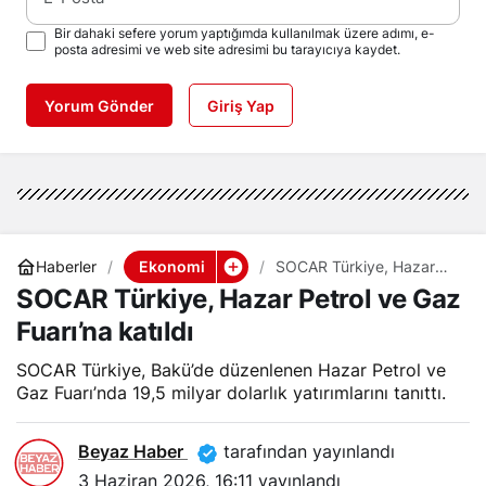
Bir dahaki sefere yorum yaptığımda kullanılmak üzere adımı, e-
posta adresimi ve web site adresimi bu tarayıcıya kaydet.
Yorum Gönder
Giriş Yap
Ekonomi
Haberler
SOCAR Türkiye, Hazar
Petrol ve Gaz Fuarı’na
SOCAR Türkiye, Hazar Petrol ve Gaz
katıldı
Fuarı’na katıldı
SOCAR Türkiye, Bakü’de düzenlenen Hazar Petrol ve
Gaz Fuarı’nda 19,5 milyar dolarlık yatırımlarını tanıttı.
Beyaz Haber
tarafından yayınlandı
3 Haziran 2026, 16:11
yayınlandı