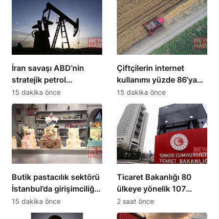
İran savaşı ABD’nin
Çiftçilerin internet
stratejik petrol
kullanımı yüzde 86’ya
rezervlerini 43 yılın en
ulaştı, 10 yılda iki katına
15 dakika önce
15 dakika önce
düşük seviyesine çekti
çıktı
Butik pastacılık sektörü
Ticaret Bakanlığı 80
İstanbul’da girişimciliği
ülkeye yönelik 107
artırıyor
sektörel pazar
15 dakika önce
2 saat önce
araştırması sundu