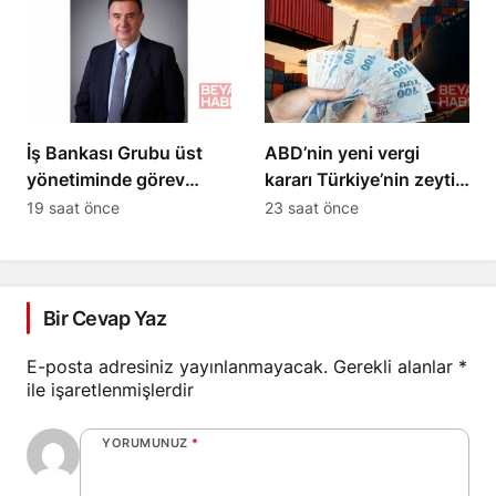
İş Bankası Grubu üst
ABD’nin yeni vergi
yönetiminde görev
kararı Türkiye’nin zeytin
değişikliği gerçekleşti
ihracatını etkiledi
19 saat önce
23 saat önce
Bir Cevap Yaz
E-posta adresiniz yayınlanmayacak.
Gerekli alanlar
*
ile işaretlenmişlerdir
YORUMUNUZ
*