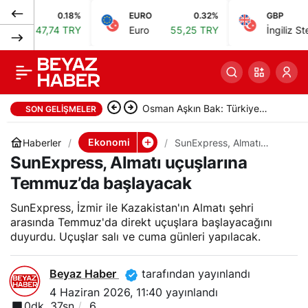
0.18%
EURO
0.32%
GBP
SunExpress, Almatı
0
rı
47,74 TRY
Euro
55,25 TRY
İngiliz Sterlini
uçuşlarına Temmuz’da
başlayacak
Osman Aşkın Bak: Türkiye
SON GELIŞMELER
sporun tüm dallarında finallere
Ekonomi
Haberler
SunExpress, Almatı
uçuşlarına Temmuz’da
SunExpress, Almatı uçuşlarına
katılıyor
başlayacak
Temmuz’da başlayacak
SunExpress, İzmir ile Kazakistan'ın Almatı şehri
arasında Temmuz'da direkt uçuşlara başlayacağını
duyurdu. Uçuşlar salı ve cuma günleri yapılacak.
Beyaz Haber
tarafından yayınlandı
4 Haziran 2026, 11:40
yayınlandı
0dk, 37sn
6