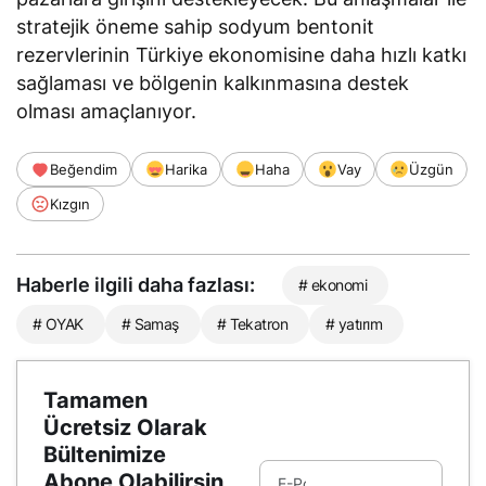
stratejik öneme sahip sodyum bentonit
rezervlerinin Türkiye ekonomisine daha hızlı katkı
sağlaması ve bölgenin kalkınmasına destek
olması amaçlanıyor.
Beğendim
Harika
Haha
Vay
Üzgün
Kızgın
Haberle ilgili daha fazlası:
# ekonomi
# OYAK
# Samaş
# Tekatron
# yatırım
Tamamen
Ücretsiz Olarak
Bültenimize
Abone Olabilirsin