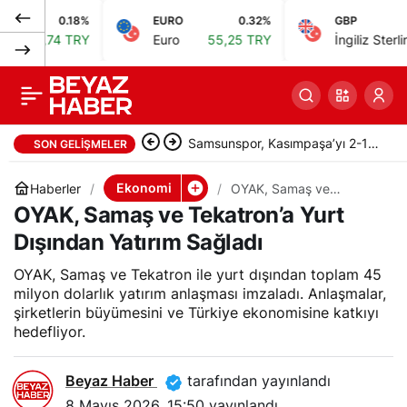
0.18%
EURO
0.32%
GBP
0.
Nesma Airlines
0
Paylaş
4 TRY
Euro
55,25 TRY
İngiliz Sterlini
64,48 
İstanbul-Kahire
uçuşlarına başlıyor,
Samsunspor, Kasımpaşa’yı 2-1
SON GELIŞMELER
haftada 3 sefer
mağlup etti; ikinci maç 19.00’da
Ekonomi
Haberler
OYAK, Samaş ve
Tekatron’a Yurt Dışından
OYAK, Samaş ve Tekatron’a Yurt
Yatırım Sağladı
düzenleyecek
Dışından Yatırım Sağladı
OYAK, Samaş ve Tekatron ile yurt dışından toplam 45
milyon dolarlık yatırım anlaşması imzaladı. Anlaşmalar,
şirketlerin büyümesini ve Türkiye ekonomisine katkıyı
hedefliyor.
Beyaz Haber
tarafından yayınlandı
8 Mayıs 2026, 15:50
yayınlandı