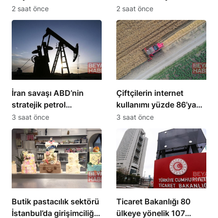
sağlanacak
düşük seviyesine indi
2 saat önce
2 saat önce
İran savaşı ABD’nin
Çiftçilerin internet
stratejik petrol
kullanımı yüzde 86’ya
rezervlerini 43 yılın en
ulaştı, 10 yılda iki katına
3 saat önce
3 saat önce
düşük seviyesine çekti
çıktı
Butik pastacılık sektörü
Ticaret Bakanlığı 80
İstanbul’da girişimciliği
ülkeye yönelik 107