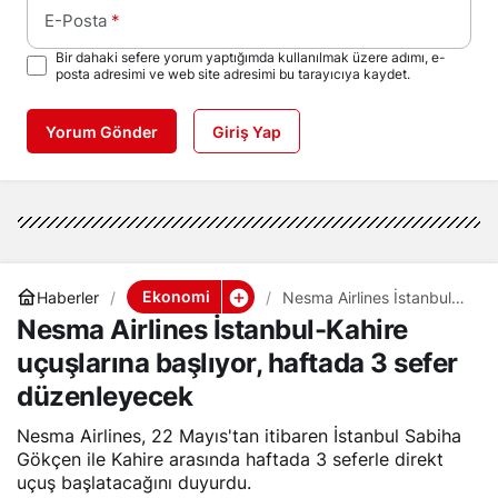
E-Posta
*
Bir dahaki sefere yorum yaptığımda kullanılmak üzere adımı, e-
posta adresimi ve web site adresimi bu tarayıcıya kaydet.
Yorum Gönder
Giriş Yap
Ekonomi
Haberler
Nesma Airlines İstanbul-
Kahire uçuşlarına başlıyor,
Nesma Airlines İstanbul-Kahire
haftada 3 sefer
düzenleyecek
uçuşlarına başlıyor, haftada 3 sefer
düzenleyecek
Nesma Airlines, 22 Mayıs'tan itibaren İstanbul Sabiha
Gökçen ile Kahire arasında haftada 3 seferle direkt
uçuş başlatacağını duyurdu.