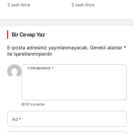
artırıyor
sektörel pazar
3 saat önce
5 saat önce
araştırması sundu
Bir Cevap Yaz
E-posta adresiniz yayınlanmayacak.
Gerekli alanlar
*
ile işaretlenmişlerdir
YORUMUNUZ
*
0
/30 karakter
Ad
*