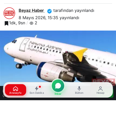
Beyaz Haber
tarafından yayınlandı
8 Mayıs 2026, 15:35
yayınlandı
1dk, 9sn
2
Bu web sitesinde en iyi deneyimi yaşamanızı sağlamak için
Anasayfa
Son Dakika
Bülten
Hesap
Kabul
İhbar
çerezler kullanılmaktadır.
Google'da Abone Ol