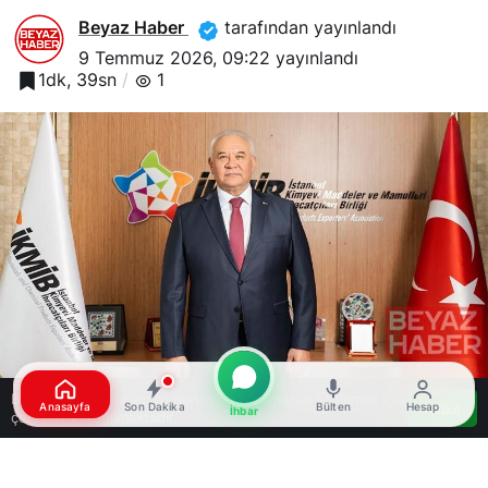
Beyaz Haber
tarafından yayınlandı
9 Temmuz 2026, 09:22
yayınlandı
1dk, 39sn
1
Bu web sitesinde en iyi deneyimi yaşamanızı sağlamak için
Anasayfa
Son Dakika
Bülten
Hesap
Kabul
İhbar
çerezler kullanılmaktadır.
Google'da Abone Ol
0
Paylaş
Beğen