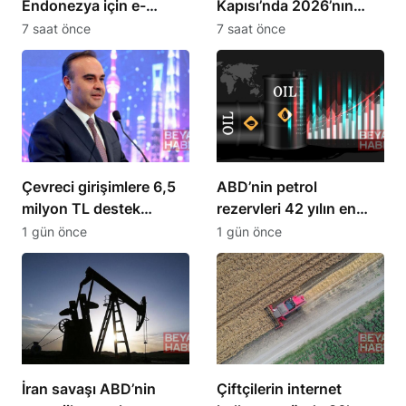
Endonezya için e-
Kapısı’nda 2026’nın
ticaret rehberi yayımladı
günlük TIR çıkış rekoru
7 saat önce
7 saat önce
kırıldı
Çevreci girişimlere 6,5
ABD’nin petrol
milyon TL destek
rezervleri 42 yılın en
sağlanacak
düşük seviyesine indi
1 gün önce
1 gün önce
İran savaşı ABD’nin
Çiftçilerin internet