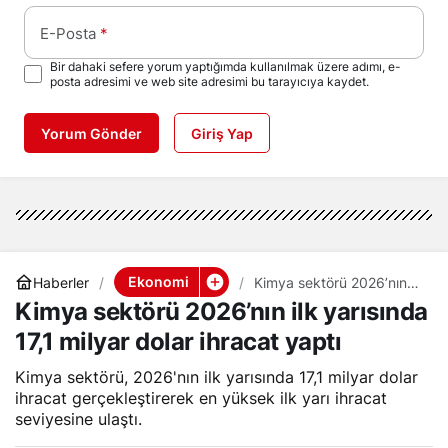
E-Posta
*
Bir dahaki sefere yorum yaptığımda kullanılmak üzere adımı, e-
posta adresimi ve web site adresimi bu tarayıcıya kaydet.
Yorum Gönder
Giriş Yap
Ekonomi
Haberler
Kimya sektörü 2026’nın
ilk yarısında 17,1 milyar
Kimya sektörü 2026’nın ilk yarısında
dolar ihracat yaptı
17,1 milyar dolar ihracat yaptı
Kimya sektörü, 2026'nın ilk yarısında 17,1 milyar dolar
ihracat gerçekleştirerek en yüksek ilk yarı ihracat
seviyesine ulaştı.