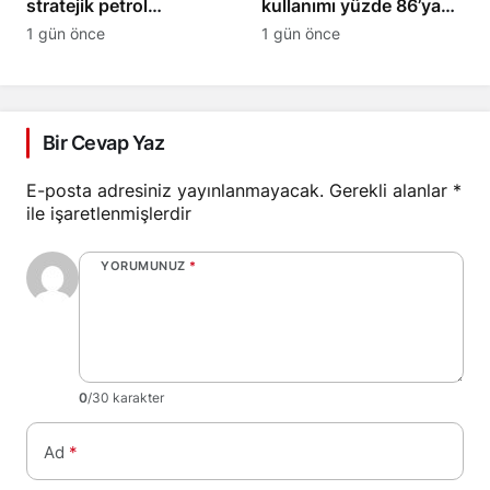
stratejik petrol
kullanımı yüzde 86’ya
rezervlerini 43 yılın en
ulaştı, 10 yılda iki katına
1 gün önce
1 gün önce
düşük seviyesine çekti
çıktı
Bir Cevap Yaz
E-posta adresiniz yayınlanmayacak.
Gerekli alanlar
*
ile işaretlenmişlerdir
YORUMUNUZ
*
0
/30 karakter
Ad
*