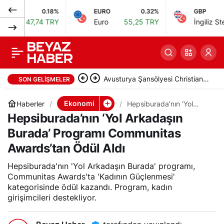
0.18%
EURO
0.32%
GBP
Kimya sektörü
0
Paylaş
7,74 TRY
Euro
55,25 TRY
İngiliz Sterlini
64
2026’nın ilk yarısında
17,1 milyar dolar
Avusturya Şansölyesi Christian
SON GELIŞMELER
ihracat yaptı
Stocker Türkiye’ye geliyor
Ekonomi
Haberler
Hepsiburada’nın ‘Yol
Arkadaşın Burada’
Hepsiburada’nın ‘Yol Arkadaşın
Programı Communitas
Awards’tan Ödül Aldı
Burada’ Programı Communitas
Awards’tan Ödül Aldı
Hepsiburada'nın 'Yol Arkadaşın Burada' programı,
Communitas Awards'ta 'Kadının Güçlenmesi'
kategorisinde ödül kazandı. Program, kadın
girişimcileri destekliyor.