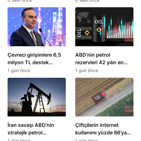
kırıldı
Çevreci girişimlere 6,5
ABD’nin petrol
milyon TL destek
rezervleri 42 yılın en
sağlanacak
düşük seviyesine indi
1 gün önce
1 gün önce
İran savaşı ABD’nin
Çiftçilerin internet
stratejik petrol
kullanımı yüzde 86’ya
rezervlerini 43 yılın en
ulaştı, 10 yılda iki katına
1 gün önce
1 gün önce