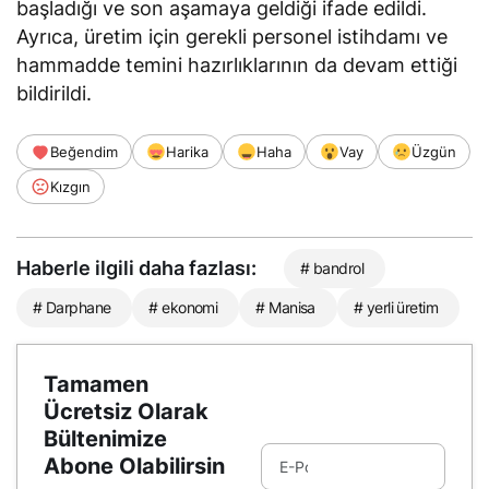
başladığı ve son aşamaya geldiği ifade edildi.
Ayrıca, üretim için gerekli personel istihdamı ve
hammadde temini hazırlıklarının da devam ettiği
bildirildi.
Beğendim
Harika
Haha
Vay
Üzgün
Kızgın
Haberle ilgili daha fazlası:
# bandrol
# Darphane
# ekonomi
# Manisa
# yerli üretim
Tamamen
Ücretsiz Olarak
Bültenimize
Abone Olabilirsin