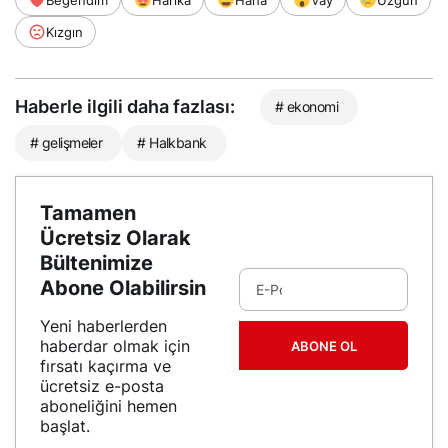
Beğendim
Harika
Haha
Vay
Üzgün
Kızgın
Haberle ilgili daha fazlası:
# ekonomi
# gelişmeler
# Halkbank
Tamamen
Ücretsiz Olarak
Bültenimize
Abone Olabilirsin
Yeni haberlerden
haberdar olmak için
ABONE OL
fırsatı kaçırma ve
ücretsiz e-posta
aboneliğini hemen
başlat.