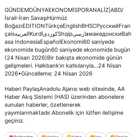
GÜNDEMDÜNYAEKONOMİSPORANALİZ|ABD/
İsrail-İran SavaşıHürmüz
BoğazıEDITIONTürkçeEnglishBHSCPусскийFran
çaisالعربيةKurdîکوردیShqipفارسیмакедонскиBah
asa IndonesiaEspañolEkonomi60 saniyede
ekonomide bugün60 saniyede ekonomide bugün
(24 Nisan 2026)Bir bakışta ekonomide günün
gelişmeleri. Halkbank’ın katkılarıyla…24 Nisan
2026•Güncelleme: 24 Nisan 2026
Haberi PaylaşAnadolu Ajansı web sitesinde, AA
Haber Akış Sistemi (HAS) üzerinden abonelere
sunulan haberler, özetlenerek
yayımlanmaktadır.Abonelik için lütfen iletişime
geçiniz.