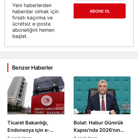
Yeni haberlerden
haberdar olmak için
ABONE OL
fırsatı kaçırma ve
ücretsiz e-posta
aboneliğini hemen
başlat.
Benzer Haberler
Ticaret Bakanlığı,
Bolat: Habur Gümrük
Endonezya için e-
Kapısı’nda 2026’nın
ticaret rehberi yayımladı
günlük TIR çıkış rekoru
6 saat önce
6 saat önce