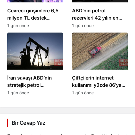
Çevreci girişimlere 6,5
ABD’nin petrol
milyon TL destek
rezervleri 42 yılın en
sağlanacak
düşük seviyesine indi
1 gün önce
1 gün önce
İran savaşı ABD’nin
Çiftçilerin internet
stratejik petrol
kullanımı yüzde 86’ya
rezervlerini 43 yılın en
ulaştı, 10 yılda iki katına
1 gün önce
1 gün önce
düşük seviyesine çekti
çıktı
Bir Cevap Yaz