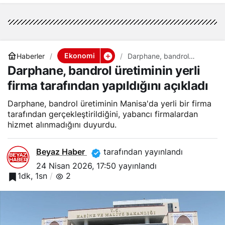
Ekonomi
Haberler
Darphane, bandrol
üretiminin yerli firma
Darphane, bandrol üretiminin yerli
tarafından yapıldığını
açıkladı
firma tarafından yapıldığını açıkladı
Darphane, bandrol üretiminin Manisa'da yerli bir firma
tarafından gerçekleştirildiğini, yabancı firmalardan
hizmet alınmadığını duyurdu.
Beyaz Haber
tarafından yayınlandı
24 Nisan 2026, 17:50
yayınlandı
1dk, 1sn
2