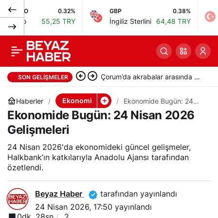
RO
0.32%
GBP
0.38%
BIST
Darphane, bandrol
0
Paylaş
ro
55,25 TRY
İngiliz Sterlini
64,48 TRY
Bist
üretiminin yerli firma
tarafından yapıldığını
İçişleri Bakanı Çiftçi: Tek bir
SON GELIŞMELER
açıkladı
evladımızı karanlığa
Ekonomi
Haberler
Ekonomide Bugün: 24
Nisan 2026 Gelişmeleri
Ekonomide Bugün: 24 Nisan 2026
bırakmayacağız
Gelişmeleri
24 Nisan 2026'da ekonomideki güncel gelişmeler,
Halkbank’ın katkılarıyla Anadolu Ajansı tarafından
özetlendi.
Beyaz Haber
tarafından yayınlandı
24 Nisan 2026, 17:50
yayınlandı
0dk, 28sn
2