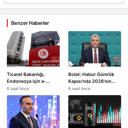
Benzer Haberler
Ticaret Bakanlığı,
Bolat: Habur Gümrük
Endonezya için e-
Kapısı’nda 2026’nın
ticaret rehberi yayımladı
günlük TIR çıkış rekoru
6 saat önce
6 saat önce
kırıldı