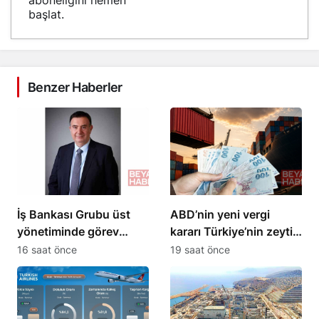
başlat.
Benzer Haberler
İş Bankası Grubu üst
ABD’nin yeni vergi
yönetiminde görev
kararı Türkiye’nin zeytin
değişikliği gerçekleşti
ihracatını etkiledi
16 saat önce
19 saat önce