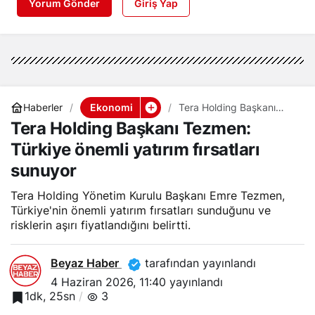
Yorum Gönder
Giriş Yap
Ekonomi
Haberler
Tera Holding Başkanı
Tezmen: Türkiye önemli
Tera Holding Başkanı Tezmen:
yatırım fırsatları sunuyor
Türkiye önemli yatırım fırsatları
sunuyor
Tera Holding Yönetim Kurulu Başkanı Emre Tezmen,
Türkiye'nin önemli yatırım fırsatları sunduğunu ve
risklerin aşırı fiyatlandığını belirtti.
Beyaz Haber
tarafından yayınlandı
4 Haziran 2026, 11:40
yayınlandı
1dk, 25sn
3