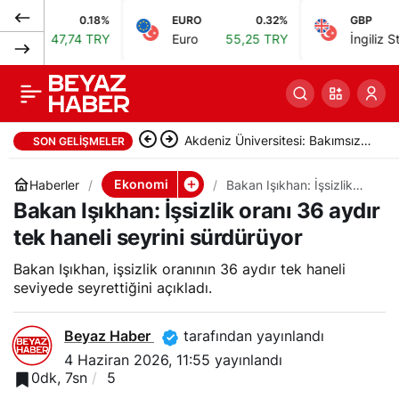
0.18%
EURO
0.32%
GBP
Tera Holding Başkanı
0
Paylaş
47,74 TRY
Euro
55,25 TRY
İngiliz Sterlini
6
Tezmen: Türkiye
önemli yatırım
Akdeniz Üniversitesi: Bakımsız
SON GELIŞMELER
fırsatları sunuyor
klimalar yangın riskini artırıyor
Ekonomi
Haberler
Bakan Işıkhan: İşsizlik
oranı 36 aydır tek haneli
Bakan Işıkhan: İşsizlik oranı 36 aydır
seyrini sürdürüyor
tek haneli seyrini sürdürüyor
Bakan Işıkhan, işsizlik oranının 36 aydır tek haneli
seviyede seyrettiğini açıkladı.
Beyaz Haber
tarafından yayınlandı
4 Haziran 2026, 11:55
yayınlandı
0dk, 7sn
5