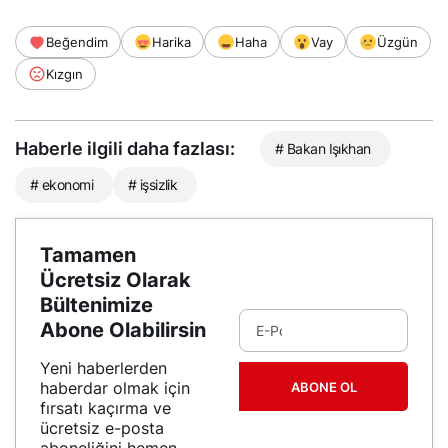
Beğendim
Harika
Haha
Vay
Üzgün
Kızgın
Haberle ilgili daha fazlası:
# Bakan Işıkhan
# ekonomi
# işsizlik
Tamamen
Ücretsiz Olarak
Bültenimize
Abone Olabilirsin
Yeni haberlerden
haberdar olmak için
ABONE OL
fırsatı kaçırma ve
ücretsiz e-posta
aboneliğini hemen