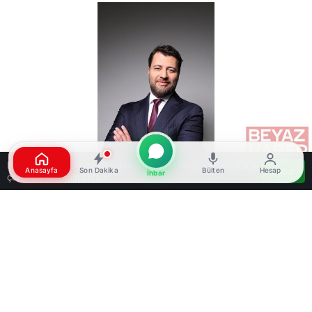
Bu web sitesinde en iyi deneyimi yaşamanızı sağlamak için
Anasayfa
Son Dakika
Bülten
Hesap
Kabul
İhbar
çerezler kullanılmaktadır.
Google'da Abone Ol
0
Paylaş
Beğen
Tera Holding Yönetim Kurulu Başkanı Emre
Tezmen, Türkiye’nin uluslararası sermaye
tarafından gizlenen yapısal fırsatlarının sürekli