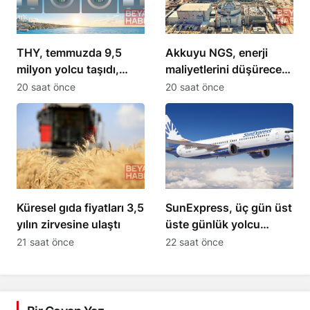
THY, temmuzda 9,5
Akkuyu NGS, enerji
milyon yolcu taşıdı,
maliyetlerini düşürecek
filosu 563 uçağa
açıklaması yapıldı
20 saat önce
20 saat önce
yükseldi
Küresel gıda fiyatları 3,5
SunExpress, üç gün üst
yılın zirvesine ulaştı
üste günlük yolcu
sayısını 71 bini aştı
21 saat önce
22 saat önce