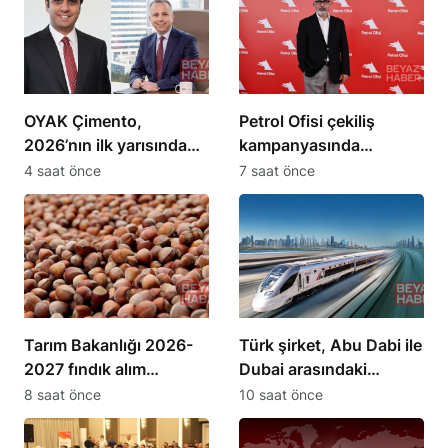
OYAK Çimento,
Petrol Ofisi çekiliş
2026’nın ilk yarısında
kampanyasında
2,2 milyar TL kâr
otomobil ve karavan
4 saat önce
7 saat önce
açıkladı
ödülleri dağıtıldı
Tarım Bakanlığı 2026-
Türk şirket, Abu Dabi ile
2027 fındık alım
Dubai arasındaki
fiyatlarını açıkladı
seyahat süresini 30
8 saat önce
10 saat önce
dakikaya indiriyor