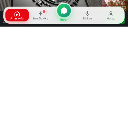
Bu web sitesinde en iyi deneyimi yaşamanızı sağlamak için
Anasayfa
Son Dakika
Bülten
Hesap
Kabul
İhbar
çerezler kullanılmaktadır.
Google'da Abone Ol
0
Paylaş
Beğen
Uluslararası Para Fonu (IMF), bu yıl için küresel
ekonomik büyüme tahminini yüzde 3,1’den yüzde
3’e indirdi. IMF, Dünya Ekonomik Görünüm
Raporu’nu güncelledi. Raporda, “Savaş ve
Teknolojinin Kesişiminde Küresel Ekonomi”
başlığıyla yayımlanan tahminlerde, küresel
ekonominin 2026’da yüzde 3 ve 2027’de yüzde
3,4 oranında büyümesi bekleniyor.
Bu oranların, 2024-2025 döneminde kaydedilen