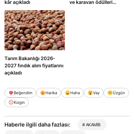
kâr
açıkladı
ve karavan ödülleri
dağıtıldı
Tarım Bakanlığı 2026-
2027 fındık alım fiyatlarını
açıkladı
Beğendim
Harika
Haha
Vay
Üzgün
Kızgın
Haberle ilgili daha fazlası:
# AKAMİB