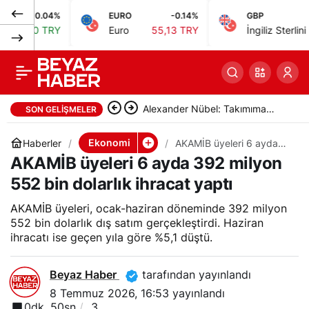
.04%
EURO
-0.14%
GBP
-0.0
IMF küresel ekonomik
0
Paylaş
 TRY
Euro
55,13 TRY
İngiliz Sterlini
64,47 T
büyüme tahminini
yüzde 3’e düşürdü
Alexander Nübel: Takımıma
SON GELIŞMELER
yardımcı olmak için elimden
Ekonomi
Haberler
AKAMİB üyeleri 6 ayda
392 milyon 552 bin
AKAMİB üyeleri 6 ayda 392 milyon
geleni yapacağım
dolarlık ihracat yaptı
552 bin dolarlık ihracat yaptı
AKAMİB üyeleri, ocak-haziran döneminde 392 milyon
552 bin dolarlık dış satım gerçekleştirdi. Haziran
ihracatı ise geçen yıla göre %5,1 düştü.
Beyaz Haber
tarafından yayınlandı
8 Temmuz 2026, 16:53
yayınlandı
0dk, 50sn
3