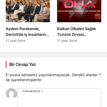
Aydem Perakende,
Balkan Ülkeleri Sağlık
Denizli’de iş insanlarını
Turizmi Zirvesi
enerji gündemiyle
Ankara’da 3-5 Eylül’de
11 saat önce
11 saat önce
buluşturdu
yapılacak
Bir Cevap Yaz
E-posta adresiniz yayınlanmayacak.
Gerekli alanlar
*
ile işaretlenmişlerdir
YORUMUNUZ
*