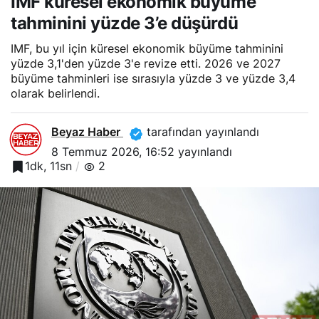
IMF küresel ekonomik büyüme
3’e düşürdü
tahminini yüzde 3’e düşürdü
IMF, bu yıl için küresel ekonomik büyüme tahminini
yüzde 3,1'den yüzde 3'e revize etti. 2026 ve 2027
büyüme tahminleri ise sırasıyla yüzde 3 ve yüzde 3,4
olarak belirlendi.
Beyaz Haber
tarafından yayınlandı
8 Temmuz 2026, 16:52
yayınlandı
1dk, 11sn
2