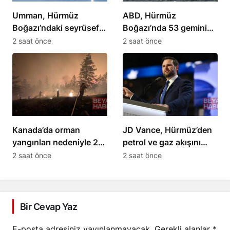
Umman, Hürmüz
ABD, Hürmüz
Boğazı’ndaki seyrüsefer
Boğazı’nda 53 geminin
müzakerelerini olumlu
rotasını değiştirdi
2 saat önce
2 saat önce
açıkladı
Kanada’da orman
JD Vance, Hürmüz’den
yangınları nedeniyle 20
petrol ve gaz akışını
bin kişi tahliye ediliyor
artıracaklarını açıkladı
2 saat önce
2 saat önce
Bir Cevap Yaz
E-posta adresiniz yayınlanmayacak.
Gerekli alanlar
*