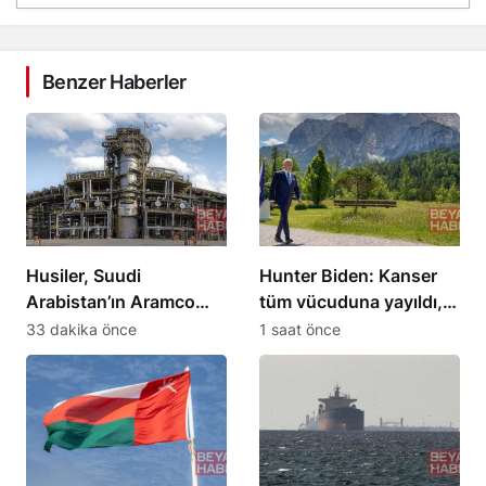
Benzer Haberler
Husiler, Suudi
Hunter Biden: Kanser
Arabistan’ın Aramco
tüm vücuduna yayıldı,
rafinerisini hedef aldı
babası zor durumda
33 dakika önce
1 saat önce