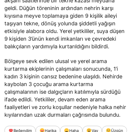
akşam saatlerinde bir tekne kazası meydana
geldi. Düğün töreninin ardından nehrin karşı
kıyısına meyve toplamaya giden 9 kişilik aileyi
taşıyan tekne, dönüş yolunda şiddetli yağışın
etkisiyle alabora oldu. Yerel yetkililer, suya düşen
9 kişiden 3’ünün kendi imkanları ve çevredeki
balıkçıların yardımıyla kurtarıldığını bildirdi.
Bölgeye sevk edilen ulusal ve yerel arama
kurtarma ekiplerinin çalışmaları sonucunda, 1’i
kadın 3 kişinin cansız bedenine ulaşıldı. Nehirde
kaybolan 3 çocuğu arama kurtarma
çalışmalarının ise dalgıçların katılımıyla sürdüğü
ifade edildi. Yetkililer, devam eden arama
faaliyetleri ve zorlu koşullar nedeniyle halka nehir
kıyılarından uzak durmaları çağrısında bulundu.
Beğendim
Harika
Haha
Vay
Üzgün