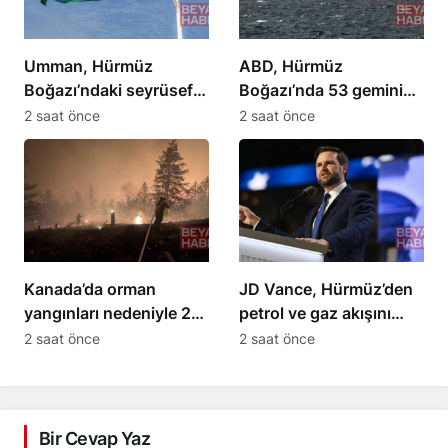
Umman, Hürmüz
ABD, Hürmüz
Boğazı’ndaki seyrüsefer
Boğazı’nda 53 geminin
müzakerelerini olumlu
rotasını değiştirdi
2 saat önce
2 saat önce
açıkladı
Kanada’da orman
JD Vance, Hürmüz’den
yangınları nedeniyle 20
petrol ve gaz akışını
bin kişi tahliye ediliyor
artıracaklarını açıkladı
2 saat önce
2 saat önce
Bir Cevap Yaz