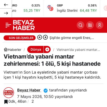
URO
0.32%
GBP
0.38%
BIS
Hindistan’da tekne
0
Paylaş
uro
55,25 TRY
İngiliz Sterlini
64,48 TRY
Bis
alabora oldu: 3 ölü, 3
kayıp
Adana’da tünel çalışmasında ölü
SON GELIŞMELER
sayısı 2’ye yükseldi
Dünya
Haberler
Vietnam’da yabani mantar
zehirlenmesi: 1 ölü, 5 kişi
Vietnam’da yabani mantar
hastanede
zehirlenmesi: 1 ölü, 5 kişi hastanede
Vietnam'ın Son La eyaletinde yabani mantar çorbası
içen 1 kişi hayatını kaybetti, 5 kişi hastaneye kaldırıldı.
Beyaz Haber
tarafından yayınlandı
7 Mayıs 2026, 10:50
yayınlandı
0dk, 46sn
2