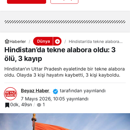
Dünya
Haberler
Hindistan’da tekne alabora
oldu: 3 ölü, 3 kayıp
Hindistan’da tekne alabora oldu: 3
ölü, 3 kayıp
Hindistan'ın Uttar Pradesh eyaletinde bir tekne alabora
oldu. Olayda 3 kişi hayatını kaybetti, 3 kişi kayboldu.
Beyaz Haber
tarafından yayınlandı
7 Mayıs 2026, 10:05
yayınlandı
0dk, 49sn
1