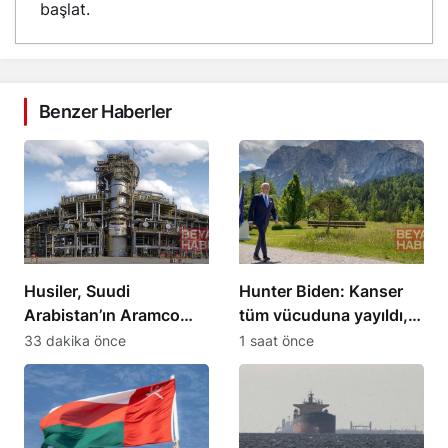
başlat.
Benzer Haberler
Husiler, Suudi
Hunter Biden: Kanser
Arabistan’ın Aramco
tüm vücuduna yayıldı,
rafinerisini hedef aldı
babası zor durumda
33 dakika önce
1 saat önce