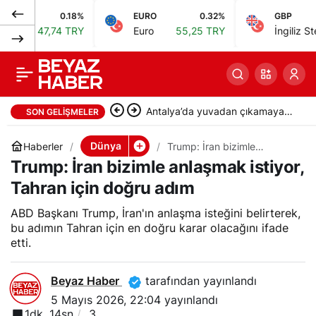
0.18%
EURO
0.32%
GBP
Pezeşkiyan: Siyaset
0
Paylaş
47,74 TRY
Euro
55,25 TRY
İngiliz Sterlini
6
güce indirgenirse
kaos ve adaletsizlik
Antalya’da yuvadan çıkamayan
SON GELIŞMELER
doğar
yavru carettalar denizle buluştu
Dünya
Haberler
Trump: İran bizimle
anlaşmak istiyor, Tahran için
Trump: İran bizimle anlaşmak istiyor,
doğru adım
Tahran için doğru adım
ABD Başkanı Trump, İran'ın anlaşma isteğini belirterek,
bu adımın Tahran için en doğru karar olacağını ifade
etti.
Beyaz Haber
tarafından yayınlandı
5 Mayıs 2026, 22:04
yayınlandı
1dk, 14sn
3