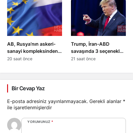
AB, Rusya’nın askeri-
Trump, İran-ABD
sanayi kompleksinden 5
savaşında 3 seçenekle
kişiye yaptırım uyguladı
karşı karşıya
20 saat önce
21 saat önce
Bir Cevap Yaz
E-posta adresiniz yayınlanmayacak.
Gerekli alanlar
*
ile işaretlenmişlerdir
YORUMUNUZ
*