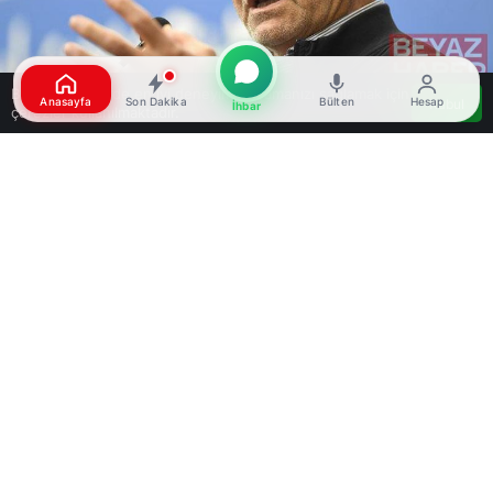
Bu web sitesinde en iyi deneyimi yaşamanızı sağlamak için
Anasayfa
Son Dakika
Bülten
Hesap
Kabul
İhbar
çerezler kullanılmaktadır.
Google'da Abone Ol
0
Paylaş
Beğen
İran Cumhurbaşkanı Mesud Pezeşkiyan, “Eğer
siyaset güce indirgenirse, sonuç bugünkü dünya
olur; kaos, baskı, adaletsizlik ve korsanlık” dedi.
Pezeşkiyan, sanal medya hesabından yaptığı
paylaşımda ABD yönetimini eleştirdi. “Ulusal
değerlerimizde ve dini dünya görüşümüzde, etik
dışı gücün içi boştur. Bugün İran, etik ve sorumlu
gücü, düşmanları ise pervasız ve kontrolsüz gücü
temsil ediyor” ifadelerini kullandı.