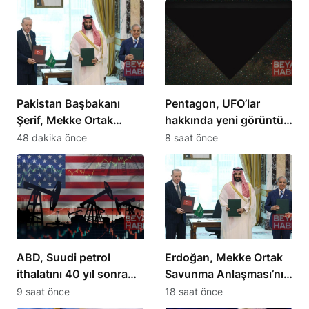
Pakistan Başbakanı
Pentagon, UFO’lar
Şerif, Mekke Ortak
hakkında yeni görüntü
Savunma Anlaşması’nı
ve belgeler yayınladı
48 dakika önce
8 saat önce
duyurdu
ABD, Suudi petrol
Erdoğan, Mekke Ortak
ithalatını 40 yıl sonra
Savunma Anlaşması’nı
sıfırladı
açıkladı
9 saat önce
18 saat önce