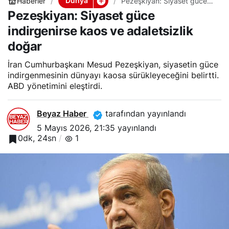
Dünya
Haberler
Pezeşkiyan: Siyaset güce
indirgenirse kaos ve
Pezeşkiyan: Siyaset güce
adaletsizlik doğar
indirgenirse kaos ve adaletsizlik
doğar
İran Cumhurbaşkanı Mesud Pezeşkiyan, siyasetin güce
indirgenmesinin dünyayı kaosa sürükleyeceğini belirtti.
ABD yönetimini eleştirdi.
Beyaz Haber
tarafından yayınlandı
5 Mayıs 2026, 21:35
yayınlandı
0dk, 24sn
1