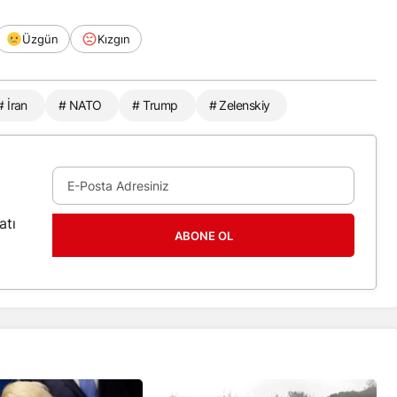
Üzgün
Kızgın
# İran
# NATO
# Trump
# Zelenskiy
atı
ABONE OL