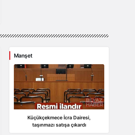
Manşet
Küçükçekmece İcra Dairesi,
Trump
taşınmazı satışa çıkardı
umut