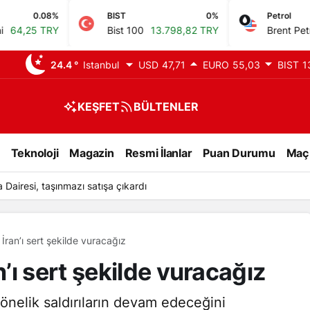
BIST
0%
Petrol
1.09%
Bist 100
13.798,82 TRY
Brent Petrol
83,39 USD
24.4 °
Istanbul
USD
47,71
EURO
55,03
BIST
1
KEŞFET
BÜLTENLER
Teknoloji
Magazin
Resmi İlanlar
Puan Durumu
Maç
airesi, taşınmazı satışa çıkardı
ran’ı sert şekilde vuracağız
ı sert şekilde vuracağız
nelik saldırıların devam edeceğini