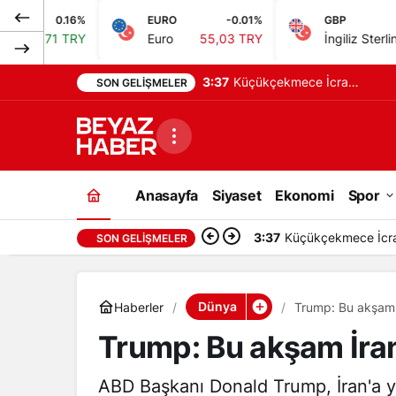
EURO
-0.01%
GBP
0.08%
Euro
55,03 TRY
İngiliz Sterlini
64,25 TRY
3:37
Küçükçekmece İcra
SON GELIŞMELER
Dairesi, taşınmazı satışa
çıkardı
Anasayfa
Siyaset
Ekonomi
Spor
3:37
Küçükçekmece İcra D
SON GELIŞMELER
Dünya
Haberler
Trump: Bu akşam İ
Trump: Bu akşam İran’
ABD Başkanı Donald Trump, İran'a yö