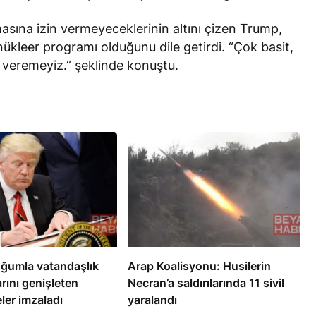
lmasına izin vermeyeceklerinin altını çizen Trump,
 nükleer programı olduğunu
dile getirdi
. “Çok basit,
n veremeyiz.” şeklinde konuştu.
ğumla vatandaşlık
Arap Koalisyonu: Husilerin
arını genişleten
Necran’a saldırılarında 11 sivil
ler imzaladı
yaralandı