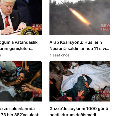
oğumla vatandaşlık
Arap Koalisyonu: Husilerin
arını genişleten
Necran’a saldırılarında 11 sivil
ler imzaladı
yaralandı
e
4 saat önce
Gazze saldırılarında
Gazze’de soykırım 1000 günü
 73 bin 382’ye ulaştı
geçti, durum değişmedi