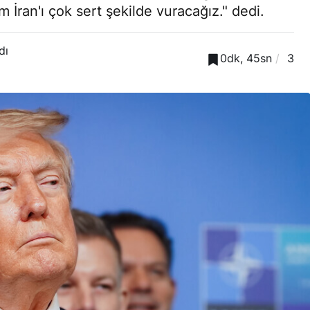
 İran'ı çok sert şekilde vuracağız." dedi.
dı
0dk, 45sn
3