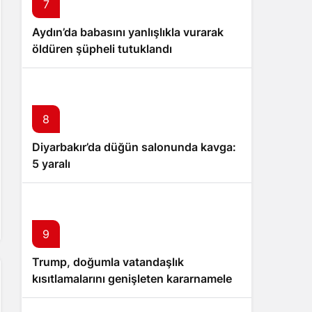
7
Aydın’da babasını yanlışlıkla vurarak
öldüren şüpheli tutuklandı
8
Diyarbakır’da düğün salonunda kavga:
5 yaralı
9
Trump, doğumla vatandaşlık
kısıtlamalarını genişleten kararnameler
imzaladı