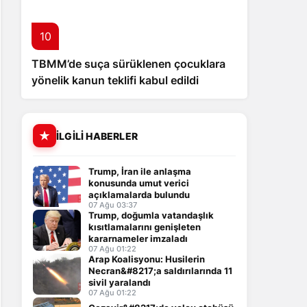
10
TBMM’de suça sürüklenen çocuklara
yönelik kanun teklifi kabul edildi
İLGILI HABERLER
Trump, İran ile anlaşma
konusunda umut verici
açıklamalarda bulundu
07 Ağu 03:37
Trump, doğumla vatandaşlık
kısıtlamalarını genişleten
kararnameler imzaladı
07 Ağu 01:22
Arap Koalisyonu: Husilerin
Necran&#8217;a saldırılarında 11
sivil yaralandı
07 Ağu 01:22