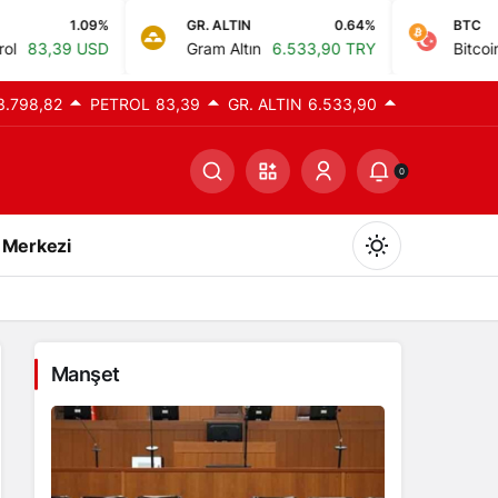
GR. ALTIN
0.64%
BTC
0%
Gram Altın
6.533,90 TRY
Bitcoin
0,00 TRY
3.798,82
PETROL
83,39
GR. ALTIN
6.533,90
0
 Merkezi
Manşet
Gündüz Modu
Gündüz modunu seçin.