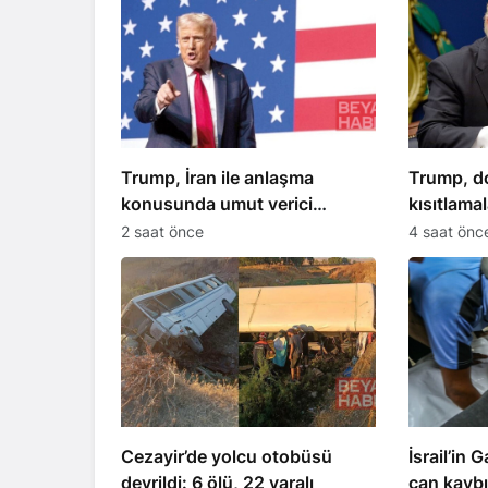
Trump, İran ile anlaşma
Trump, d
konusunda umut verici
kısıtlamal
açıklamalarda bulundu
kararname
2 saat önce
4 saat önc
Cezayir’de yolcu otobüsü
İsrail’in 
devrildi: 6 ölü, 22 yaralı
can kaybı