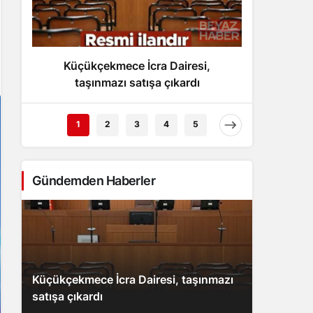
Gece Modu
Gece modunu seçin.
Küçükçekmece İcra Dairesi,
Trump,
Sistem Modu
Sistem modunu seçin.
taşınmazı satışa çıkardı
umut v
1
2
3
4
5
Gündemden Haberler
Küçükçekmece İcra Dairesi, taşınmazı
satışa çıkardı