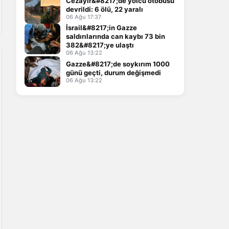
Cezayir&#8217;de yolcu otobüsü
devrildi: 6 ölü, 22 yaralı
06 Ağu 17:37
İsrail&#8217;in Gazze
saldırılarında can kaybı 73 bin
382&#8217;ye ulaştı
06 Ağu 13:22
Gazze&#8217;de soykırım 1000
günü geçti, durum değişmedi
06 Ağu 13:22