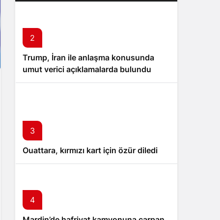
2
Trump, İran ile anlaşma konusunda
umut verici açıklamalarda bulundu
3
Ouattara, kırmızı kart için özür diledi
4
Mardin’de hafriyat kamyonuna çarpan