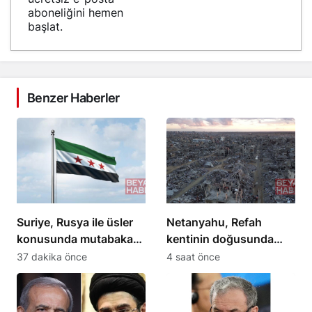
aboneliğini hemen
başlat.
Benzer Haberler
Suriye, Rusya ile üsler
Netanyahu, Refah
konusunda mutabakata
kentinin doğusunda
vardı
yeniden inşa
37 dakika önce
4 saat önce
çalışmalarını kabul etti