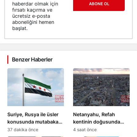
haberdar olmak için
ABONE OL
fırsatı kaçırma ve
ücretsiz e-posta
aboneliğini hemen
başlat.
Benzer Haberler
Suriye, Rusya ile üsler
Netanyahu, Refah
konusunda mutabakata
kentinin doğusunda
vardı
yeniden inşa
37 dakika önce
4 saat önce
çalışmalarını kabul etti