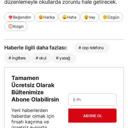
düzenlemeyle okullarda zorunlu hale getirecek.
Beğendim
Harika
Haha
Vay
Üzgün
Kızgın
Haberle ilgili daha fazlası:
# cep telefonu
# İngiltere
# okul
# yasağ
Tamamen
Ücretsiz Olarak
Bültenimize
Abone Olabilirsin
Yeni haberlerden
haberdar olmak için
ABONE OL
fırsatı kaçırma ve
ücretsiz e-posta