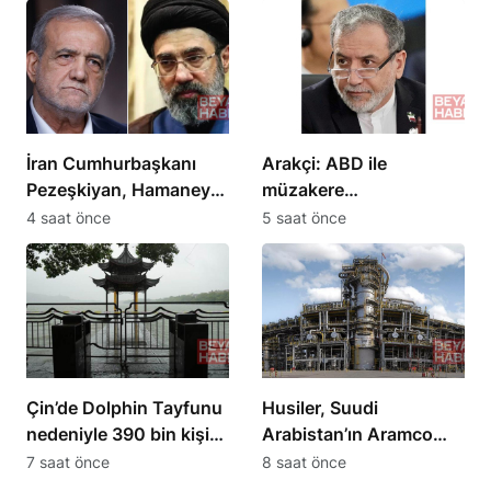
İran Cumhurbaşkanı
Arakçi: ABD ile
Pezeşkiyan, Hamaney
müzakere
ile ekonomik ve askeri
yürütmüyoruz
4 saat önce
5 saat önce
konuları görüştü
Çin’de Dolphin Tayfunu
Husiler, Suudi
nedeniyle 390 bin kişi
Arabistan’ın Aramco
tahliye edildi
rafinerisini hedef aldı
7 saat önce
8 saat önce