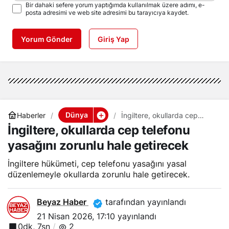
Bir dahaki sefere yorum yaptığımda kullanılmak üzere adımı, e-
posta adresimi ve web site adresimi bu tarayıcıya kaydet.
Yorum Gönder
Giriş Yap
Dünya
Haberler
İngiltere, okullarda cep
telefonu yasağını zorunlu
İngiltere, okullarda cep telefonu
hale getirecek
yasağını zorunlu hale getirecek
İngiltere hükümeti, cep telefonu yasağını yasal
düzenlemeyle okullarda zorunlu hale getirecek.
Beyaz Haber
tarafından yayınlandı
21 Nisan 2026, 17:10
yayınlandı
0dk, 7sn
2