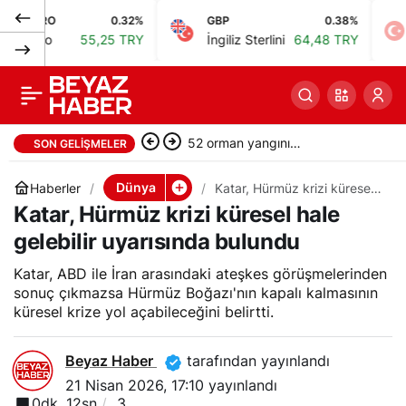
RO
0.32%
GBP
0.38%
BIST
İngiltere, okullarda
0
Paylaş
ro
55,25 TRY
İngiliz Sterlini
64,48 TRY
Bist
cep telefonu yasağını
zorunlu hale getirecek
Bakan Gürlek: 52 orman yangını
SON GELIŞMELER
soruşturmasında 9 şüpheli
Dünya
Haberler
Katar, Hürmüz krizi küresel
hale gelebilir uyarısında
Katar, Hürmüz krizi küresel hale
tutuklandı
bulundu
gelebilir uyarısında bulundu
Katar, ABD ile İran arasındaki ateşkes görüşmelerinden
sonuç çıkmazsa Hürmüz Boğazı'nın kapalı kalmasının
küresel krize yol açabileceğini belirtti.
Beyaz Haber
tarafından yayınlandı
21 Nisan 2026, 17:10
yayınlandı
0dk, 12sn
3