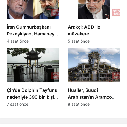
İran Cumhurbaşkanı
Arakçi: ABD ile
Pezeşkiyan, Hamaney
müzakere
ile ekonomik ve askeri
yürütmüyoruz
4 saat önce
5 saat önce
konuları görüştü
Çin’de Dolphin Tayfunu
Husiler, Suudi
nedeniyle 390 bin kişi
Arabistan’ın Aramco
tahliye edildi
rafinerisini hedef aldı
7 saat önce
8 saat önce