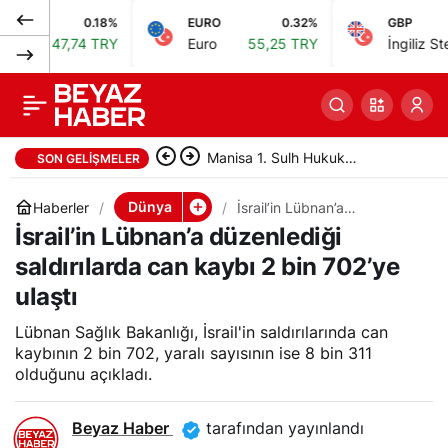
0.18%
EURO
0.32%
GBP
ABD Savunma Bakanı
0
Paylaş
47,74 TRY
Euro
55,25 TRY
İngiliz Sterlini
64
Hegseth: Çatışma
arayışında değiliz
Manisa 1. Sulh Hukuk
SON GELIŞMELER
Mahkemesi taşınmazı satışa
Dünya
Haberler
İsrail’in Lübnan’a
düzenlediği saldırılarda can
İsrail’in Lübnan’a düzenlediği
çıkardı
kaybı 2 bin 702’ye ulaştı
saldırılarda can kaybı 2 bin 702’ye
ulaştı
Lübnan Sağlık Bakanlığı, İsrail'in saldırılarında can
kaybının 2 bin 702, yaralı sayısının ise 8 bin 311
olduğunu açıkladı.
Beyaz Haber
tarafından yayınlandı