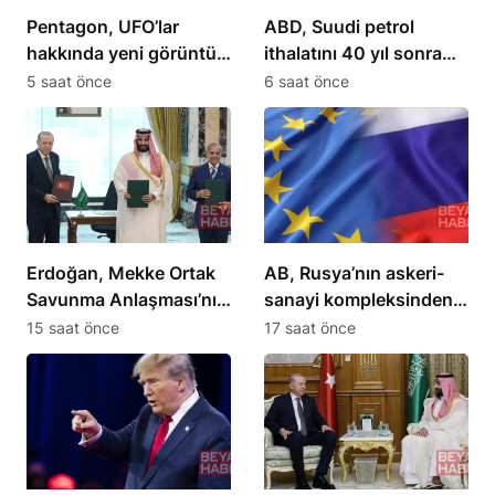
Pentagon, UFO’lar
ABD, Suudi petrol
hakkında yeni görüntü
ithalatını 40 yıl sonra
ve belgeler yayınladı
sıfırladı
5 saat önce
6 saat önce
Erdoğan, Mekke Ortak
AB, Rusya’nın askeri-
Savunma Anlaşması’nı
sanayi kompleksinden 5
açıkladı
kişiye yaptırım uyguladı
15 saat önce
17 saat önce