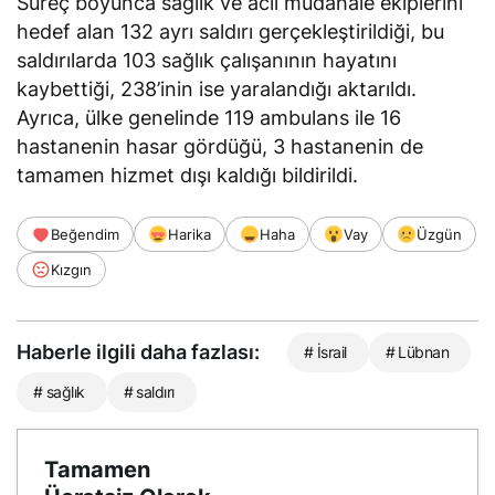
Süreç boyunca sağlık ve acil müdahale ekiplerini
hedef alan 132 ayrı saldırı gerçekleştirildiği, bu
saldırılarda 103 sağlık çalışanının hayatını
kaybettiği, 238’inin ise yaralandığı aktarıldı.
Ayrıca, ülke genelinde 119 ambulans ile 16
hastanenin hasar gördüğü, 3 hastanenin de
tamamen hizmet dışı kaldığı bildirildi.
Beğendim
Harika
Haha
Vay
Üzgün
Kızgın
Haberle ilgili daha fazlası:
# İsrail
# Lübnan
# sağlık
# saldırı
Tamamen