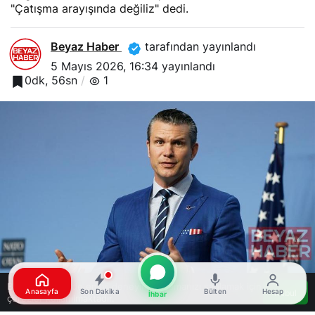
"Çatışma arayışında değiliz" dedi.
Beyaz Haber
tarafından yayınlandı
5 Mayıs 2026, 16:34
yayınlandı
0dk, 56sn
1
Bu web sitesinde en iyi deneyimi yaşamanızı sağlamak için
Anasayfa
Son Dakika
Bülten
Hesap
Kabul
İhbar
çerezler kullanılmaktadır.
Google'da Abone Ol