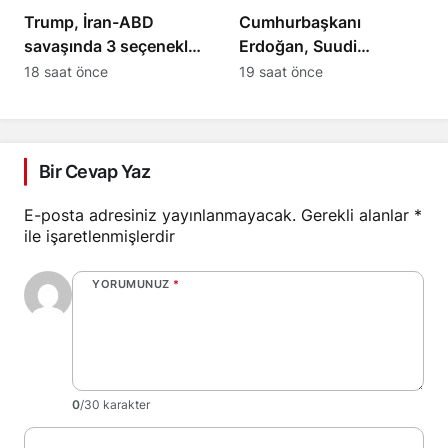
Trump, İran-ABD
Cumhurbaşkanı
savaşında 3 seçenekle
Erdoğan, Suudi
karşı karşıya
Arabistan Veliaht Prensi
18 saat önce
19 saat önce
ile görüştü
Bir Cevap Yaz
E-posta adresiniz yayınlanmayacak.
Gerekli alanlar
*
ile işaretlenmişlerdir
YORUMUNUZ
*
0
/30 karakter