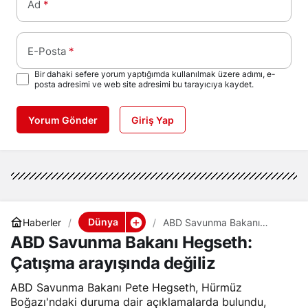
Ad
*
E-Posta
*
Bir dahaki sefere yorum yaptığımda kullanılmak üzere adımı, e-
posta adresimi ve web site adresimi bu tarayıcıya kaydet.
Yorum Gönder
Giriş Yap
Dünya
Haberler
ABD Savunma Bakanı
Hegseth: Çatışma
ABD Savunma Bakanı Hegseth:
arayışında değiliz
Çatışma arayışında değiliz
ABD Savunma Bakanı Pete Hegseth, Hürmüz
Boğazı'ndaki duruma dair açıklamalarda bulundu,