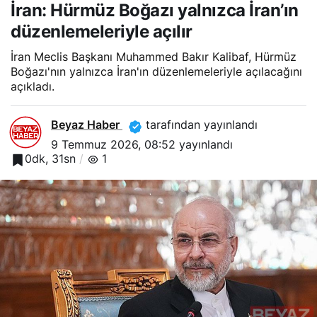
yalnızca İran’ın
İran: Hürmüz Boğazı yalnızca İran’ın
düzenlemeleriyle açılır
düzenlemeleriyle açılır
İran Meclis Başkanı Muhammed Bakır Kalibaf, Hürmüz
Boğazı'nın yalnızca İran'ın düzenlemeleriyle açılacağını
açıkladı.
Beyaz Haber
tarafından yayınlandı
9 Temmuz 2026, 08:52
yayınlandı
0dk, 31sn
1