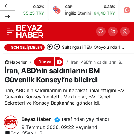
O
0.32%
GBP
0.38%
BIST
İran: Hürmüz Boğazı
0
Paylaş
55,25 TRY
İngiliz Sterlini
64,48 TRY
Bist 1
yalnızca İran’ın
Sultangazi TEM Otoyolu’nda 10
düzenlemeleriyle
SON GELIŞMELER
aracın karıştığı zincirleme kaza
açılır
Dünya
Haberler
İran, ABD’nin saldırılarını BM
Güvenlik Konseyi’ne bildirdi
İran, ABD’nin saldırılarını BM
Güvenlik Konseyi’ne bildirdi
İran, ABD'nin saldırılarının mutabakatı ihlal ettiğini BM
Güvenlik Konseyi'ne iletti. Mektuplar, BM Genel
Sekreteri ve Konsey Başkanı'na gönderildi.
Beyaz Haber
tarafından yayınlandı
9 Temmuz 2026, 09:22
yayınlandı
0dk, 35sn
2