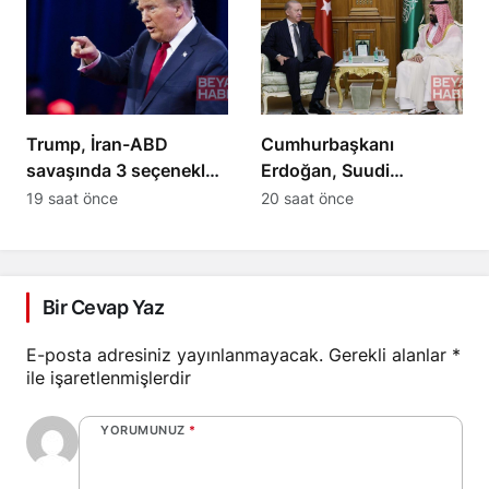
Trump, İran-ABD
Cumhurbaşkanı
savaşında 3 seçenekle
Erdoğan, Suudi
karşı karşıya
Arabistan Veliaht Prensi
19 saat önce
20 saat önce
ile görüştü
Bir Cevap Yaz
E-posta adresiniz yayınlanmayacak.
Gerekli alanlar
*
ile işaretlenmişlerdir
YORUMUNUZ
*