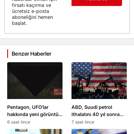
fırsatı kaçırma ve
ücretsiz e-posta
aboneliğini hemen
başlat.
Benzer Haberler
Pentagon, UFO’lar
ABD, Suudi petrol
hakkında yeni görüntü
ithalatını 40 yıl sonra
ve belgeler yayınladı
sıfırladı
6 saat önce
7 saat önce