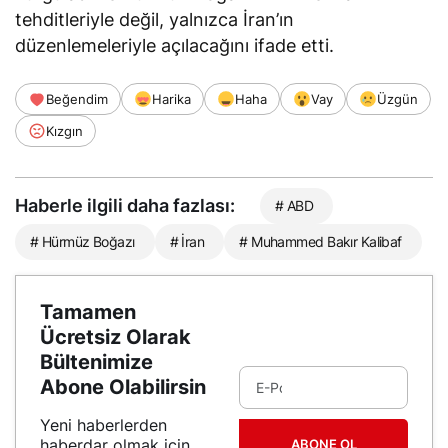
tehditleriyle değil, yalnızca İran’ın
düzenlemeleriyle açılacağını
ifade etti
.
Beğendim
Harika
Haha
Vay
Üzgün
Kızgın
Haberle ilgili daha fazlası:
# ABD
# Hürmüz Boğazı
# İran
# Muhammed Bakır Kalibaf
Tamamen
Ücretsiz Olarak
Bültenimize
Abone Olabilirsin
Yeni haberlerden
haberdar olmak için
ABONE OL