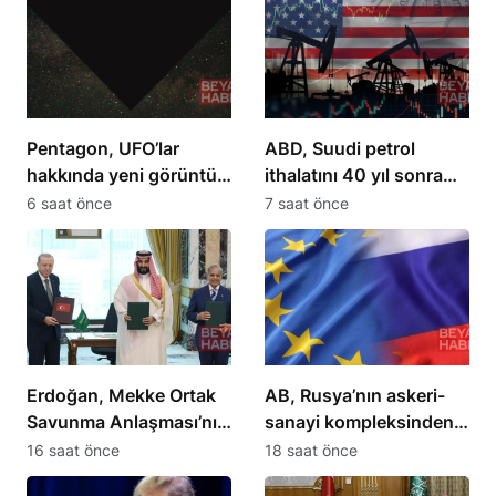
Pentagon, UFO’lar
ABD, Suudi petrol
hakkında yeni görüntü
ithalatını 40 yıl sonra
ve belgeler yayınladı
sıfırladı
6 saat önce
7 saat önce
Erdoğan, Mekke Ortak
AB, Rusya’nın askeri-
Savunma Anlaşması’nı
sanayi kompleksinden 5
açıkladı
kişiye yaptırım uyguladı
16 saat önce
18 saat önce