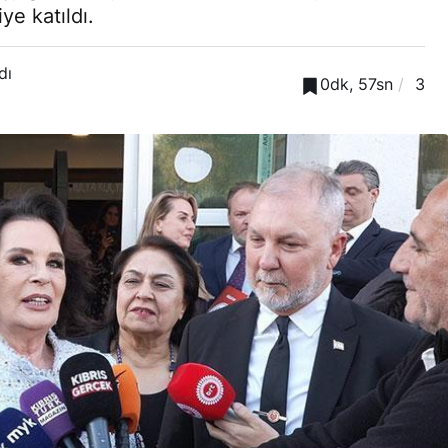
ye katıldı.
dı
0dk, 57sn
3