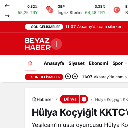
0.32%
GBP
0.38%
BIST
5 TRY
İngiliz Sterlini
64,48 TRY
Bist 100
13.77
11:07
Bakan Gürlek: Van’da
SON GELIŞMELER
Damlanur Sarihan’ın
ölümüyle 7 şüpheli
gözaltına alındı
Anasayfa
Siyaset
Ekonomi
Spor
11:07
Bakan Gürlek: Van’
SON GELIŞMELER
Dünya
Haberler
Hülya Koçyiğit KK
Hülya Koçyiğit KKTC’d
Yeşilçam'ın usta oyuncusu Hülya Koç