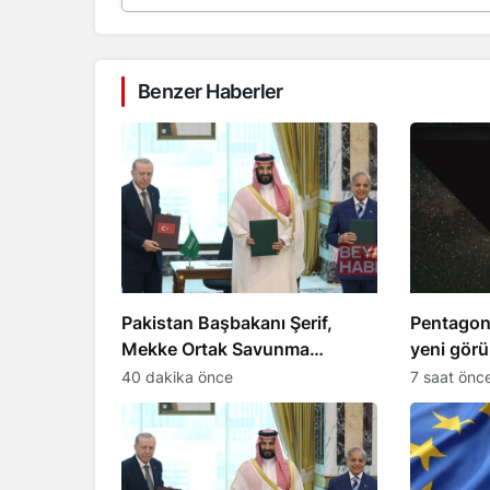
Benzer Haberler
Pakistan Başbakanı Şerif,
Pentagon
Mekke Ortak Savunma
yeni görü
Anlaşması’nı duyurdu
yayınladı
40 dakika önce
7 saat önc