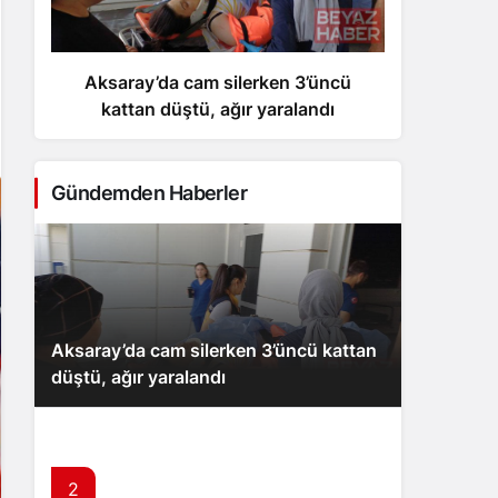
Aksaray’da cam silerken 3’üncü
Akd
kattan düştü, ağır yaralandı
kli
Gündemden Haberler
Aksaray’da cam silerken 3’üncü kattan
düştü, ağır yaralandı
2