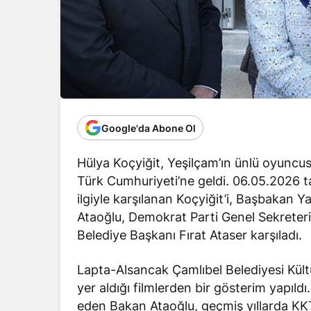
Google'da Abone Ol
Hülya Koçyiğit, Yeşilçam’ın ünlü oyuncus
Türk Cumhuriyeti’ne geldi. 06.05.2026 t
ilgiyle karşılanan Koçyiğit’i, Başbakan Y
Ataoğlu, Demokrat Parti Genel Sekreter
Belediye Başkanı Fırat Ataser karşıladı.
Lapta-Alsancak Çamlıbel Belediyesi Kül
yer aldığı filmlerden bir gösterim yapıld
eden Bakan Ataoğlu, geçmiş yıllarda KKT