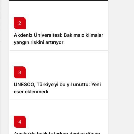
2
Akdeniz Üniversitesi: Bakımsız klimalar
yangın riskini artırıyor
3
UNESCO, Türkiye’yi bu yıl unuttu: Yeni
eser eklenmedi
4
Avcılar’da balık tutarken denize düşen