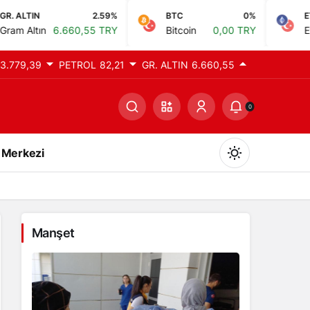
2.59%
BTC
0%
ETH
660,55 TRY
Bitcoin
0,00 TRY
Ethereum
0,00
3.779,39
PETROL
82,21
GR. ALTIN
6.660,55
0
 Merkezi
Manşet
Gündüz Modu
Gündüz modunu seçin.