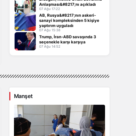
Anlaşması&#8217;nı açıkladı
07 Ağu 17:22
AB, Rusya&#8217;nın askeri-
sanayi kompleksinden 5 kişiye
yaptırım uyguladı
07 Ağu 15:38
Trump, İran-ABD savaşında 3
seçenekle karşı karşıya
07 Ağu 14:52
Manşet