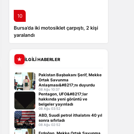
10
Bursa’da iki motosiklet çarpıştı, 2 kişi
yaralandı
İLGILI HABERLER
Pakistan Başbakanı Şerif, Mekke
Ortak Savunma
Anlaşması&#8217;nı duyurdu
08 Ağu 10:37
Pentagon, UFO&#8217;lar
hakkında yeni görüntü ve
belgeler yayınladı
08 Ağu 03:52
ABD, Suudi petrol ithalatını 40 yıl
sonra sıfırladı
08 Ağu 02:52
Erdoğan, Mekke Ortak Savunma