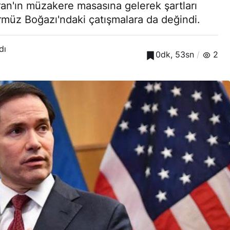
ran'ın müzakere masasına gelerek şartları
ürmüz Boğazı'ndaki çatışmalara da değindi.
dı
0dk, 53sn
2