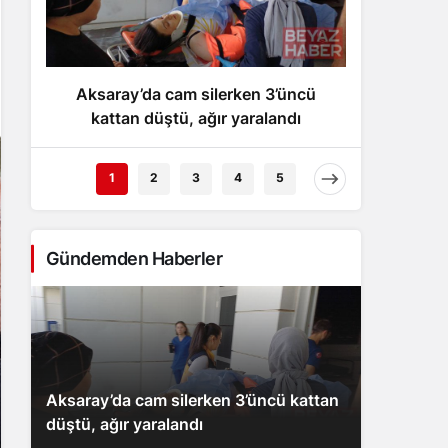
Gece Modu
Gece modunu seçin.
Aksaray’da cam silerken 3’üncü
Akden
Sistem Modu
Sistem modunu seçin.
kattan düştü, ağır yaralandı
klima
1
2
3
4
5
Gündemden Haberler
Aksaray’da cam silerken 3’üncü kattan
düştü, ağır yaralandı