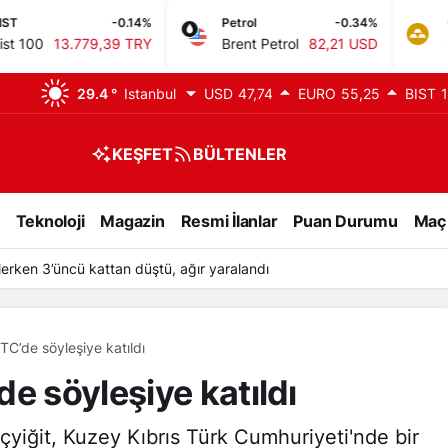
-0.14%
Petrol
-0.34%
GR. ALTIN
9,39 TRY
Brent Petrol
82,21 USD
Gram Altın
6.
29.4 °
Istanbul
USD
47,74
EURO
55,25
BIST
1
KEŞFET
BÜLTENLER
Teknoloji
Magazin
Resmi İlanlar
Puan Durumu
Maç
da Damlanur Sarihan’ın ölümüyle 7 şüpheli gözaltına alındı
TC’de söyleşiye katıldı
e söyleşiye katıldı
yiğit, Kuzey Kıbrıs Türk Cumhuriyeti'nde bir