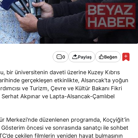
0
Paylaş
Beğen
u, bir üniversitenin daveti üzerine Kuzey Kıbrıs
arihinde gerçekleşen etkinlikte, Alsancak’ta yoğun
ardımcısı ve Turizm, Çevre ve Kültür Bakanı Fikri
i Serhat Akpınar ve Lapta-Alsancak-Çamlıbel
tür Merkezi’nde düzenlenen programda, Koçyiğit’in
ı. Gösterim öncesi ve sonrasında sanatçı ile sohbet
C’de çekilen filmlerin yeniden hayat bulmasının