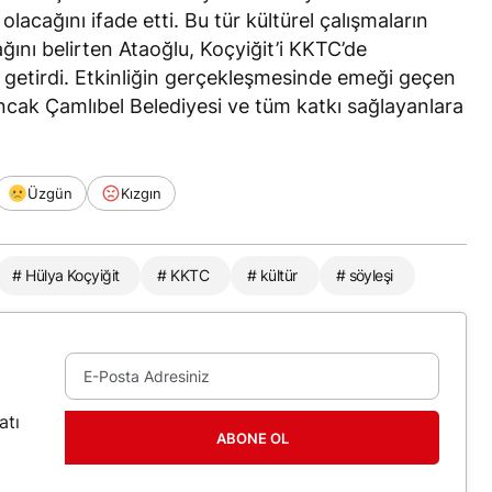
ı olacağını
ifade etti
. Bu tür kültürel çalışmaların
ğını belirten Ataoğlu, Koçyiğit’i KKTC’de
 getirdi
. Etkinliğin gerçekleşmesinde emeği geçen
ncak Çamlıbel Belediyesi ve tüm katkı sağlayanlara
Üzgün
Kızgın
# Hülya Koçyiğit
# KKTC
# kültür
# söyleşi
atı
ABONE OL