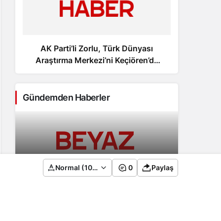
AK Parti’li Zorlu, Türk Dünyası
Saht
Araştırma Merkezi’ni Keçiören’de
v
kuracak
örgü
Gündemden Haberler
AK Parti’li Zorlu, Türk Dünyası
Normal (100%)
0
Paylaş
Araştırma Merkezi’ni Keçiören’de
kuracak