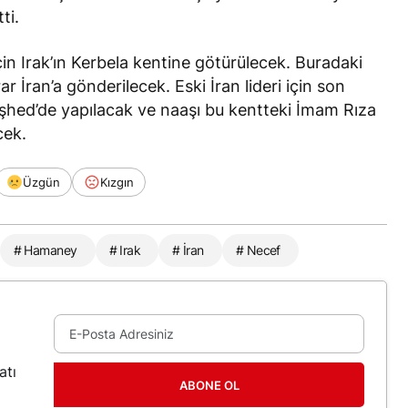
ti.
in Irak’ın Kerbela kentine götürülecek. Buradaki
 İran’a gönderilecek. Eski İran lideri için son
hed’de yapılacak ve naaşı bu kentteki İmam Rıza
cek.
Üzgün
Kızgın
# Hamaney
# Irak
# İran
# Necef
atı
ABONE OL