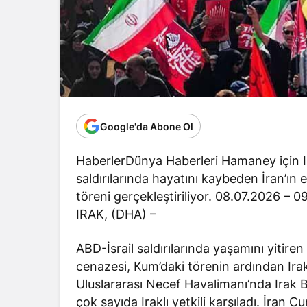
Google'da Abone Ol
HaberlerDünya Haberleri Hamaney için Ir
saldırılarında hayatını kaybeden İran’ın e
töreni gerçekleştiriliyor. 08.07.2026 – 
IRAK, (DHA) –
ABD-İsrail saldırılarında yaşamını yitiren
cenazesi, Kum’daki törenin ardından Ira
Uluslararası Necef Havalimanı’nda Irak 
çok sayıda Iraklı yetkili karşıladı. İra