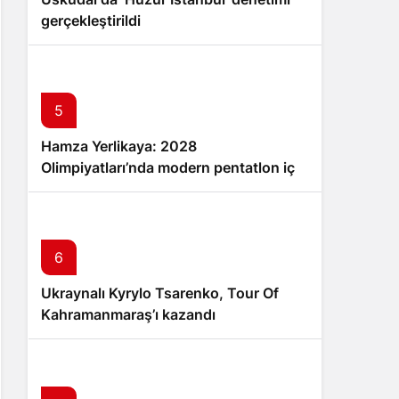
gerçekleştirildi
5
Hamza Yerlikaya: 2028
Olimpiyatları’nda modern pentatlon için
büyük hedefler
6
Ukraynalı Kyrylo Tsarenko, Tour Of
Kahramanmaraş’ı kazandı