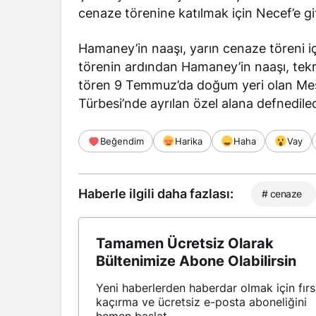
cenaze törenine katılmak için Necef’e git
Hamaney’in naaşı, yarın cenaze töreni iç
törenin ardından Hamaney’in naaşı, tekrar
tören 9 Temmuz’da doğum yeri olan Meş
Türbesi’nde ayrılan özel alana defnedile
Beğendim
Harika
Haha
Vay
Haberle ilgili daha fazlası:
# cenaze
Tamamen Ücretsiz Olarak
Bültenimize Abone Olabilirsin
Yeni haberlerden haberdar olmak için fırs
kaçırma ve ücretsiz e-posta aboneliğini