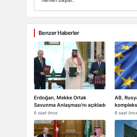
hemen başlat.
Benzer Haberler
Erdoğan, Mekke Ortak
AB, Rusya
Savunma Anlaşması’nı açıkladı
kompleks
yaptırım 
6 saat önce
8 saat önc