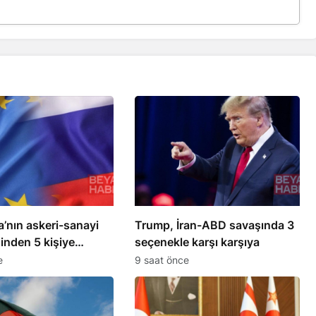
’nın askeri-sanayi
Trump, İran-ABD savaşında 3
inden 5 kişiye
seçenekle karşı karşıya
uyguladı
e
9 saat önce