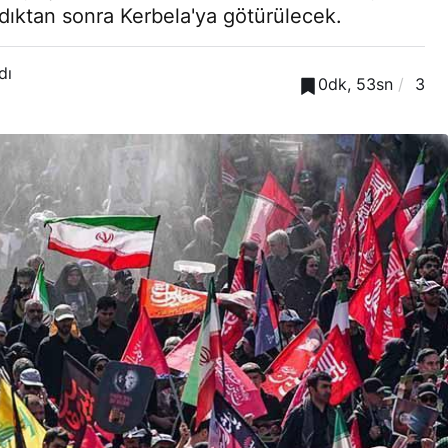
dıktan sonra Kerbela'ya götürülecek.
dı
0dk, 53sn
3