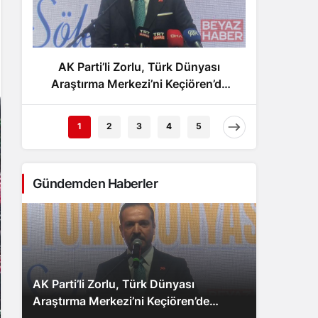
Gece Modu
Gece modunu seçin.
AK Parti’li Zorlu, Türk Dünyası
Sahte 
Sistem Modu
Sistem modunu seçin.
Araştırma Merkezi’ni Keçiören’de
vat
kuracak
örgütü
1
2
3
4
5
Gündemden Haberler
AK Parti’li Zorlu, Türk Dünyası
Araştırma Merkezi’ni Keçiören’de