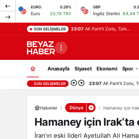
EURO
0.29%
GBP
0.37%
Euro
55,19 TRY
İngiliz Sterlini
64,44 TRY
22:07
Sahte ekspertiz
SON GELIŞMELER
raporlarıyla Türk
vatandaşlığı kazandıran
suç örgütüne operasyon:
Anasayfa
Siyaset
Ekonomi
Spor
32 tutuklama
22:07
Sahte ekspertiz r
SON GELIŞMELER
Dünya
Haberler
Hamaney için Irak
Hamaney için Irak’ta
İran'ın eski lideri Ayetullah Ali Ham