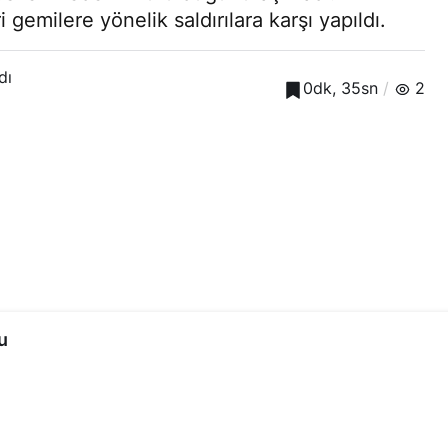
 gemilere yönelik saldırılara karşı yapıldı.
dı
0dk, 35sn
2
u