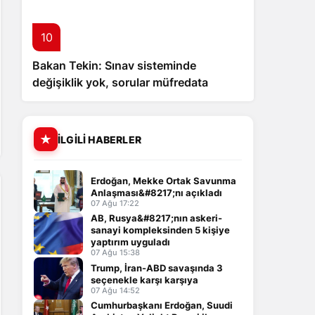
10
Bakan Tekin: Sınav sisteminde
değişiklik yok, sorular müfredata
uygun hale gelecek
İLGILI HABERLER
Erdoğan, Mekke Ortak Savunma
Anlaşması&#8217;nı açıkladı
07 Ağu 17:22
AB, Rusya&#8217;nın askeri-
sanayi kompleksinden 5 kişiye
yaptırım uyguladı
07 Ağu 15:38
Trump, İran-ABD savaşında 3
seçenekle karşı karşıya
07 Ağu 14:52
Cumhurbaşkanı Erdoğan, Suudi