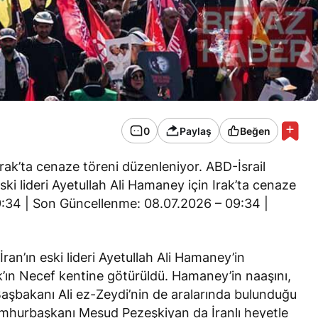
0
Paylaş
Beğen
ak’ta cenaze töreni düzenleniyor. ABD-İsrail
ski lideri Ayetullah Ali Hamaney için Irak’ta cenaze
09:34 | Son Güncellenme: 08.07.2026 – 09:34 |
 İran’ın eski lideri Ayetullah Ali Hamaney’in
k’ın Necef kentine götürüldü. Hamaney’in naaşını,
Başbakanı Ali ez-Zeydi’nin de aralarında bulunduğu
n Cumhurbaşkanı Mesud Pezeşkiyan da İranlı heyetle