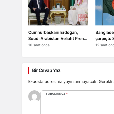
Cumhurbaşkanı Erdoğan,
Bangladeş
Suudi Arabistan Veliaht Prensi
çarpıştı: 
ile görüştü
10 saat önce
12 saat ön
Bir Cevap Yaz
E-posta adresiniz yayınlanmayacak.
Gerekli
YORUMUNUZ
*