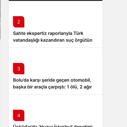
kuracak
2
Sahte ekspertiz raporlarıyla Türk
vatandaşlığı kazandıran suç örgütüne
operasyon: 32 tutuklama
3
Bolu’da karşı şeride geçen otomobil,
başka bir araçla çarpıştı: 1 ölü, 2 ağır
yaralı
4
Üsküdar’da ‘Huzur İstanbul’ denetimi