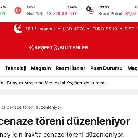
BIST
-0.14%
Petrol
-0.63%
Bist 100
13.779,39 TRY
Brent Petrol
81,97 USD
26.1 °
Istanbul
USD
47,70
EURO
55,19
BIST
1
KEŞFET
BÜLTENLER
Teknoloji
Magazin
Resmi İlanlar
Puan Durumu
Maç
aporlarıyla Türk vatandaşlığı kazandıran suç örgütüne operasyon: 32
’ta cenaze töreni düzenleniyor
 cenaze töreni düzenleniyor
aney için Irak'ta cenaze töreni düzenleniyor.