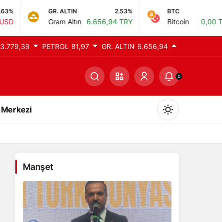
GR. ALTIN
2.53%
BTC
0%
Gram Altın
6.656,94 TRY
Bitcoin
0,00 TRY
3.779,39
PETROL
81,97
GR. ALTIN
6.656,94
0
 Merkezi
 tutuklama
Manşet
Gündüz Modu
Gündüz modunu seçin.