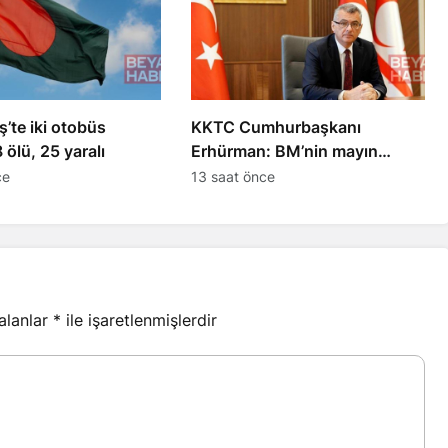
’te iki otobüs
KKTC Cumhurbaşkanı
8 ölü, 25 yaralı
Erhürman: BM’nin mayın
temizleme önerisi reddedildi
ce
13 saat önce
 alanlar
*
ile işaretlenmişlerdir