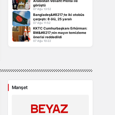
Arabistan Veliaht Prensi ile
görüştü
07 Ağu 13:52
Bangladeş&#8217;te iki otobüs
çarpıştı: 8 ölü, 25 yaralı
07 Ağu 11:52
KKTC Cumhurbaşkanı Erhürman:
BM&#8217;nin mayın temizleme
önerisi reddedildi
07 Ağu 10:22
Manşet