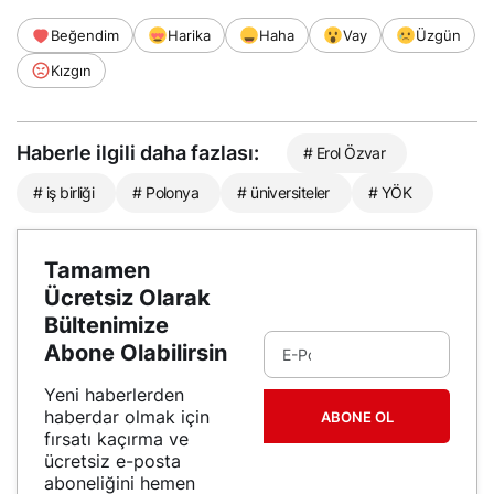
Beğendim
Harika
Haha
Vay
Üzgün
Kızgın
Haberle ilgili daha fazlası:
# Erol Özvar
# iş birliği
# Polonya
# üniversiteler
# YÖK
Tamamen
Ücretsiz Olarak
Bültenimize
Abone Olabilirsin
Yeni haberlerden
haberdar olmak için
ABONE OL
fırsatı kaçırma ve
ücretsiz e-posta
aboneliğini hemen