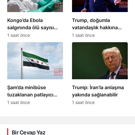
Kongo’da Ebola
Trump, doğumla
salgınında ölü sayısı
vatandaşlık hakkına
1801’e ulaştı
kısıtlama getirdi
1 saat önce
1 saat önce
Şam’da minibüse
Trump: İran’la anlaşma
tuzaklanan patlayıcı
yakında sağlanabilir
infilak etti: 2 ölü, 13
1 saat önce
1 saat önce
yaralı
Bir Cevap Yaz