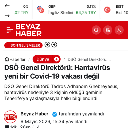
0%
GBP
0.11%
BIST
YÖK Başkanı Özvar,
0
Paylaş
2 TRY
İngiliz Sterlini
64,25 TRY
Bist 100
13.798
Polonya’da
üniversiteler için iş
Türkiye, Suudi Arabistan ve
SON GELIŞMELER
birliği mutabakatı
Pakistan ortak savunma
Dünya
Haberler
DSÖ Genel Direktörü:
Hantavirüs yeni bir Covid-19
DSÖ Genel Direktörü: Hantavirüs
anlaşması imzalıyor
vakası değil
imzaladı
yeni bir Covid-19 vakası değil
DSÖ Genel Direktörü Tedros Adhanom Ghebreyesus,
hantavirüs nedeniyle 3 kişinin öldüğü geminin
Tenerife'ye yaklaşmasıyla halkı bilgilendirdi.
Beyaz Haber
tarafından yayınlandı
9 Mayıs 2026, 15:34
yayınlandı
1dk, 26sn
4