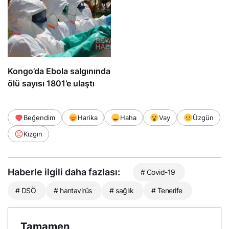
Kongo’da Ebola salgınında
ölü sayısı 1801’e ulaştı
Beğendim
Harika
Haha
Vay
Üzgün
Kızgın
Haberle ilgili daha fazlası:
# Covid-19
# DSÖ
# hantavirüs
# sağlık
# Tenerife
Tamamen