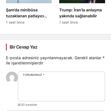
Şam’da minibüse
Trump: İran’la anlaşma
tuzaklanan patlayıcı
yakında sağlanabilir
infilak etti: 2 ölü, 13
1 saat önce
1 saat önce
yaralı
Bir Cevap Yaz
E-posta adresiniz yayınlanmayacak.
Gerekli alanlar
*
ile işaretlenmişlerdir
YORUMUNUZ
*
0
/30 karakter