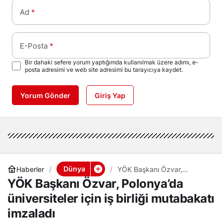
Ad
*
E-Posta
*
Bir dahaki sefere yorum yaptığımda kullanılmak üzere adımı, e-
posta adresimi ve web site adresimi bu tarayıcıya kaydet.
Yorum Gönder
Giriş Yap
Dünya
Haberler
YÖK Başkanı Özvar,
Polonya’da üniversiteler için
YÖK Başkanı Özvar, Polonya’da
iş birliği mutabakatı imzaladı
üniversiteler için iş birliği mutabakatı
imzaladı