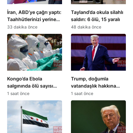
İran, ABD’ye çağrı yaptı:
Tayland’da okula silahlı
Taahhütlerinizi yerine
saldırı: 6 ölü, 15 yaralı
getirin
33 dakika önce
48 dakika önce
Kongo’da Ebola
Trump, doğumla
salgınında ölü sayısı
vatandaşlık hakkına
1801’e ulaştı
kısıtlama getirdi
1 saat önce
1 saat önce