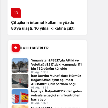
10
Çiftçilerin internet kullanımı yüzde
86’ya ulaştı, 10 yılda iki katına çıktı
İLGILI HABERLER
Yunanistan&#8217;da Attiki ve
Voiotia&#8217;daki yangında 111
bin 732 dönüm kül oldu
08 Ağu 13:52
İran Devrim Muhafızları: Hürmüz
Boğazı&#8217;nın açılması
ABD&#8217;nin şartlara bağlı
08 Ağu 13:52
İspanya, İtalya&#8217;dan gelen
yolculara geçici sınır kontrolleri
başlatıyor
08 Ağu 13:22