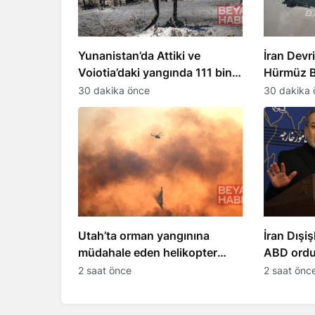
Yunanistan’da Attiki ve
İran Devr
Voiotia’daki yangında 111 bin
Hürmüz B
732 dönüm kül oldu
ABD’nin ş
30 dakika önce
30 dakika 
Utah’ta orman yangınına
İran Dışiş
müdahale eden helikopter
ABD ordus
düştü
gösterdikl
2 saat önce
2 saat önc