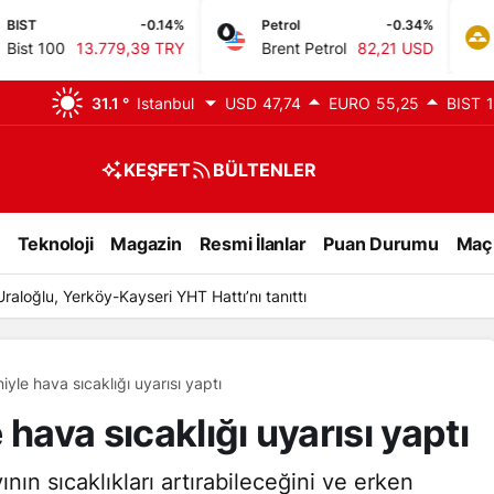
-0.14%
Petrol
-0.34%
GR. ALTIN
779,39 TRY
Brent Petrol
82,21 USD
Gram Altın
31.1 °
Istanbul
USD
47,74
EURO
55,25
BIST
1
KEŞFET
BÜLTENLER
Teknoloji
Magazin
Resmi İlanlar
Puan Durumu
Maç
tanbul, Ankara, İzmir ve il il son depremler
yle hava sıcaklığı uyarısı yaptı
hava sıcaklığı uyarısı yaptı
ının sıcaklıkları artırabileceğini ve erken