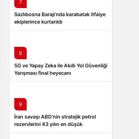
7
Sazlıbosna Barajı’nda karabatak itfaiye
ekiplerince kurtarıldı
8
5G ve Yapay Zeka ile Akıllı Yol Güvenliği
Yarışması final heyecanı
9
İran savaşı ABD’nin stratejik petrol
rezervlerini 43 yılın en düşük
seviyesine çekti