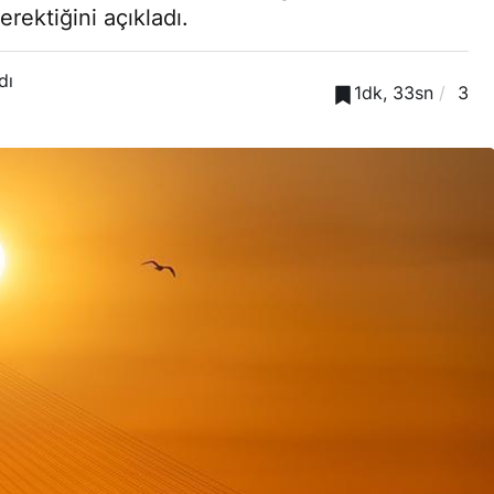
erektiğini açıkladı.
dı
1dk, 33sn
3