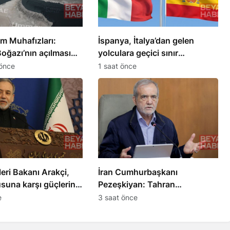
im Muhafızları:
İspanya, İtalya’dan gelen
oğazı’nın açılması
yolculara geçici sınır
artlara bağlı
kontrolleri başlatıyor
önce
1 saat önce
leri Bakanı Arakçi,
İran Cumhurbaşkanı
una karşı güçlerini
Pezeşkiyan: Tahran
erini açıkladı
diyalogdan yana, teslime
e
3 saat önce
zorlanamaz