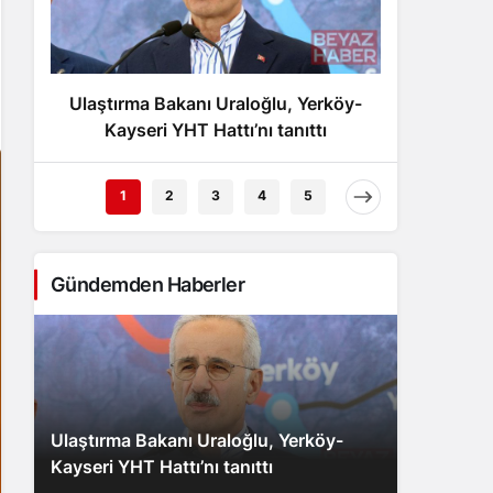
Gece Modu
Gece modunu seçin.
Ulaştırma Bakanı Uraloğlu, Yerköy-
Deprem
Sistem Modu
Sistem modunu seçin.
Kayseri YHT Hattı’nı tanıttı
İz
1
2
3
4
5
Gündemden Haberler
Ulaştırma Bakanı Uraloğlu, Yerköy-
Kayseri YHT Hattı’nı tanıttı