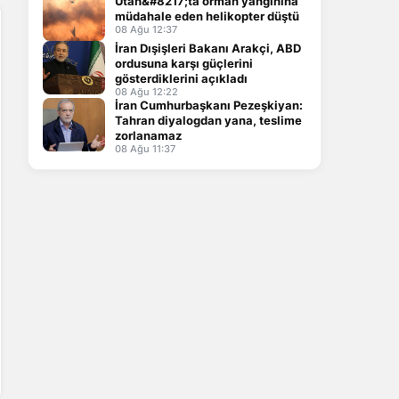
Utah&#8217;ta orman yangınına
müdahale eden helikopter düştü
08 Ağu 12:37
İran Dışişleri Bakanı Arakçi, ABD
ordusuna karşı güçlerini
gösterdiklerini açıkladı
08 Ağu 12:22
İran Cumhurbaşkanı Pezeşkiyan:
Tahran diyalogdan yana, teslime
zorlanamaz
08 Ağu 11:37