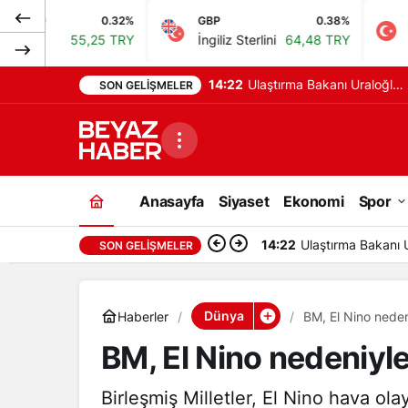
0.32%
GBP
0.38%
BIST
,25 TRY
İngiliz Sterlini
64,48 TRY
Bist 100
13.
14:22
Deprem mi oldu? İstanbul,
SON GELIŞMELER
Ankara, İzmir ve il il son
depremler
Anasayfa
Siyaset
Ekonomi
Spor
14:22
Deprem mi oldu? İs
SON GELIŞMELER
Dünya
Haberler
BM, El Nino nedeni
BM, El Nino nedeniyle 
Birleşmiş Milletler, El Nino hava olay