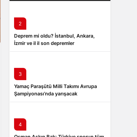
2
Deprem mi oldu? İstanbul, Ankara,
İzmir ve il il son depremler
3
Yamaç Paraşütü Milli Takımı Avrupa
Şampiyonası’nda yarışacak
4
Osman Aşkın Bak: Türkiye sporun tüm