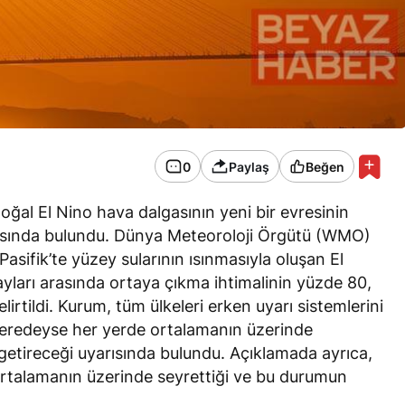
0
Paylaş
Beğen
k doğal El Nino hava dalgasının yeni bir evresinin
arısında bulundu. Dünya Meteoroloji Örgütü (WMO)
asifik’te yüzey sularının ısınmasıyla oluşan El
yları arasında ortaya çıkma ihtimalinin yüzde 80,
irtildi. Kurum, tüm ülkeleri erken uyarı sistemlerini
eredeyse her yerde ortalamanın üzerinde
ı getireceği uyarısında bulundu. Açıklamada ayrıca,
n ortalamanın üzerinde seyrettiği ve bu durumun