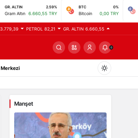
2.59%
BTC
0%
ETH
6.660,55 TRY
Bitcoin
0,00 TRY
Ethereum
0
3.779,39
PETROL
82,21
GR. ALTIN
6.660,55
0
 Merkezi
Manşet
Gündüz Modu
Gündüz modunu seçin.