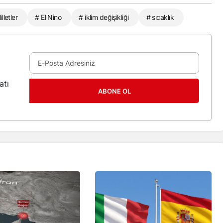
lletler
# El Nino
# iklim değişikliği
# sıcaklık
atı
ABONE OL