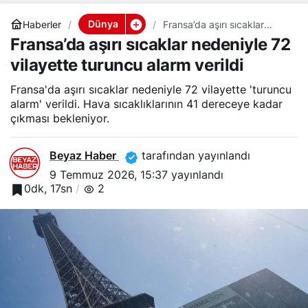
Dünya
Haberler
Fransa’da aşırı sıcaklar
nedeniyle 72 vilayette
Fransa’da aşırı sıcaklar nedeniyle 72
turuncu alarm verildi
vilayette turuncu alarm verildi
Fransa'da aşırı sıcaklar nedeniyle 72 vilayette 'turuncu
alarm' verildi. Hava sıcaklıklarının 41 dereceye kadar
çıkması bekleniyor.
Beyaz Haber
tarafından yayınlandı
9 Temmuz 2026, 15:37
yayınlandı
0dk, 17sn
2