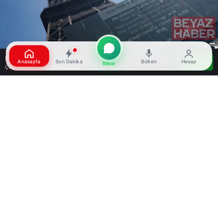
Bu web sitesinde en iyi deneyimi yaşamanızı sağlamak için
Anasayfa
Son Dakika
Bülten
Hesap
Kabul
İhbar
çerezler kullanılmaktadır.
Google'da Abone Ol
0
Paylaş
Beğen
Fransa’da aşırı sıcaklar nedeniyle 72 vilayette
‘turuncu alarm’ verildiği bildirildi. Fransız
meteoroloji ajansı Meteo-France, ülke genelinde
aşırı sıcakların etkili olduğunu duyurdu. Hava
sıcaklıklarının öğleden sonra 41 dereceye kadar
ulaşmasının öngörüldüğü belirtildi. Ayrıca, sıcak
havaların hafta sonuna kadar devam etmesi
bekleniyor.