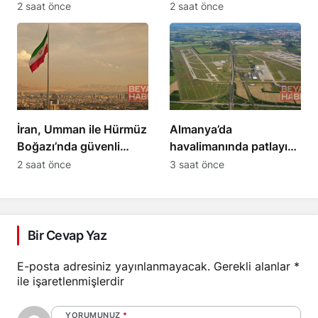
1 yaralı
var, üretim devam
2 saat önce
2 saat önce
ediyor
İran, Umman ile Hürmüz
Almanya’da
Boğazı’nda güvenli
havalimanında patlayıcı
güzergah için anlaştı
yüklü İHA bulundu
2 saat önce
3 saat önce
Bir Cevap Yaz
E-posta adresiniz yayınlanmayacak.
Gerekli alanlar
*
ile işaretlenmişlerdir
YORUMUNUZ
*