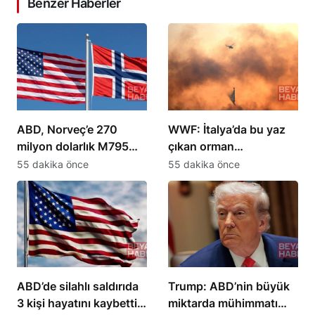
Benzer Haberler
ABD, Norveç’e 270
WWF: İtalya’da bu yaz
milyon dolarlık M795
çıkan orman
mermisi satışını
yangınlarında 70 bin
55 dakika önce
55 dakika önce
onayladı
hektar alan yok oldu
ABD’de silahlı saldırıda
Trump: ABD’nin büyük
3 kişi hayatını kaybetti,
miktarda mühimmatı