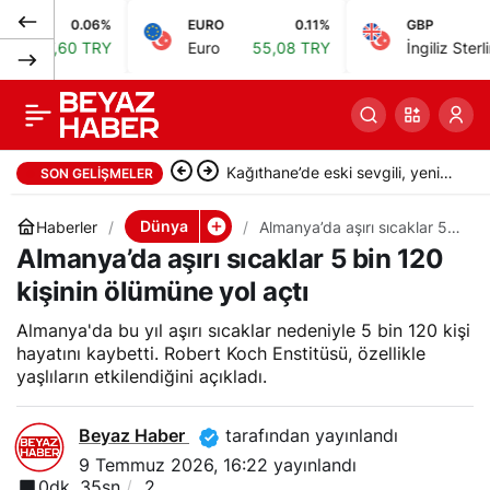
0.06%
EURO
0.11%
GBP
Fransa’da aşırı
0
Paylaş
,60 TRY
Euro
55,08 TRY
İngiliz Sterlini
64,2
sıcaklar nedeniyle 72
vilayette turuncu
Kağıthane’de eski sevgili, yeni
SON GELIŞMELER
alarm verildi
sevgilisini vurdu: 2 ağır yaralı
Dünya
Haberler
Almanya’da aşırı sıcaklar 5
bin 120 kişinin ölümüne yol
Almanya’da aşırı sıcaklar 5 bin 120
açtı
kişinin ölümüne yol açtı
Almanya'da bu yıl aşırı sıcaklar nedeniyle 5 bin 120 kişi
hayatını kaybetti. Robert Koch Enstitüsü, özellikle
yaşlıların etkilendiğini açıkladı.
Beyaz Haber
tarafından yayınlandı
9 Temmuz 2026, 16:22
yayınlandı
0dk, 35sn
2