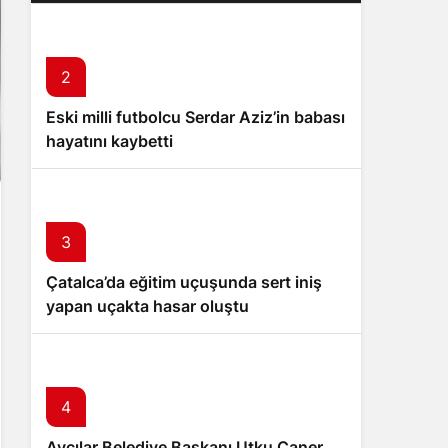
2
Eski milli futbolcu Serdar Aziz’in babası
hayatını kaybetti
3
Çatalca’da eğitim uçuşunda sert iniş
yapan uçakta hasar oluştu
4
Avcılar Belediye Başkanı Utku Caner