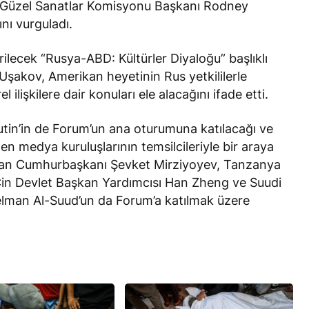
 Güzel Sanatlar Komisyonu Başkanı Rodney
nı vurguladı.
lecek “Rusya-ABD: Kültürler Diyaloğu” başlıklı
akov, Amerikan heyetinin Rus yetkililerle
l ilişkilere dair konuları ele alacağını
ifade etti
.
utin’in de Forum’un ana oturumuna katılacağı ve
n medya kuruluşlarının temsilcileriyle bir araya
kistan Cumhurbaşkanı Şevket Mirziyoyev, Tanzanya
n Devlet Başkan Yardımcısı Han Zheng ve Suudi
elman Al-Suud’un da Forum’a katılmak üzere