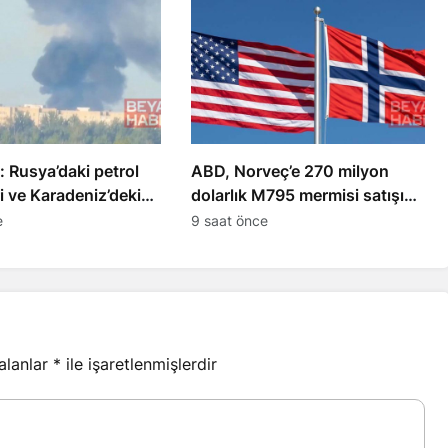
: Rusya’daki petrol
ABD, Norveç’e 270 milyon
ri ve Karadeniz’deki
dolarlık M795 mermisi satışını
vuruldu
onayladı
e
9 saat önce
 alanlar
*
ile işaretlenmişlerdir