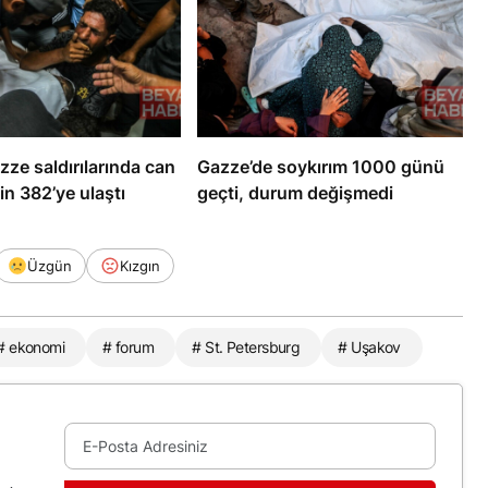
azze saldırılarında can
Gazze’de soykırım 1000 günü
in 382’ye ulaştı
geçti, durum değişmedi
Üzgün
Kızgın
# ekonomi
# forum
# St. Petersburg
# Uşakov