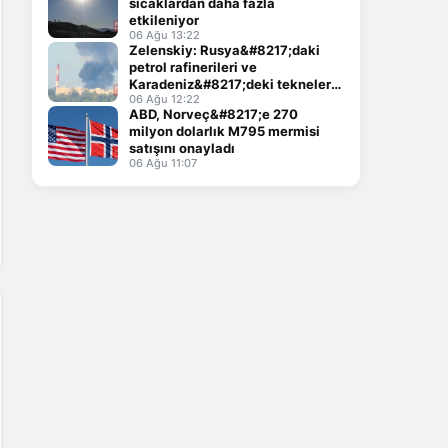
sıcaklardan daha fazla
etkileniyor
06 Ağu 13:22
Zelenskiy: Rusya&#8217;daki
petrol rafinerileri ve
Karadeniz&#8217;deki tekneler
vuruldu
06 Ağu 12:22
ABD, Norveç&#8217;e 270
milyon dolarlık M795 mermisi
satışını onayladı
06 Ağu 11:07