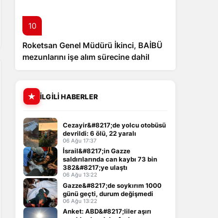
10
Roketsan Genel Müdürü İkinci, BAİBÜ
mezunlarını işe alım sürecine dahil
edecek
İLGILI HABERLER
Cezayir&#8217;de yolcu otobüsü
devrildi: 6 ölü, 22 yaralı
06 Ağu 17:37
İsrail&#8217;in Gazze
saldırılarında can kaybı 73 bin
382&#8217;ye ulaştı
06 Ağu 13:22
Gazze&#8217;de soykırım 1000
günü geçti, durum değişmedi
06 Ağu 13:22
Anket: ABD&#8217;liler aşırı