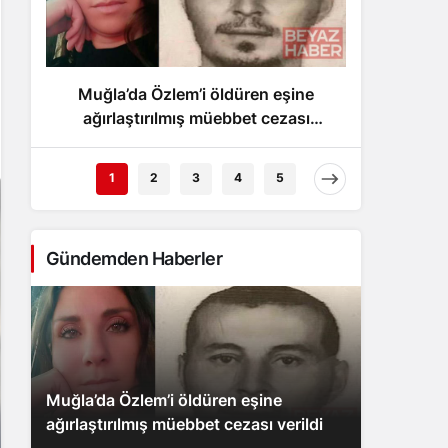
Gece Modu
Gece modunu seçin.
Muğla’da Özlem’i öldüren eşine
Eski m
Sistem Modu
Sistem modunu seçin.
ağırlaştırılmış müebbet cezası
b
verildi
1
2
3
4
5
Gündemden Haberler
Muğla’da Özlem’i öldüren eşine
ağırlaştırılmış müebbet cezası verildi