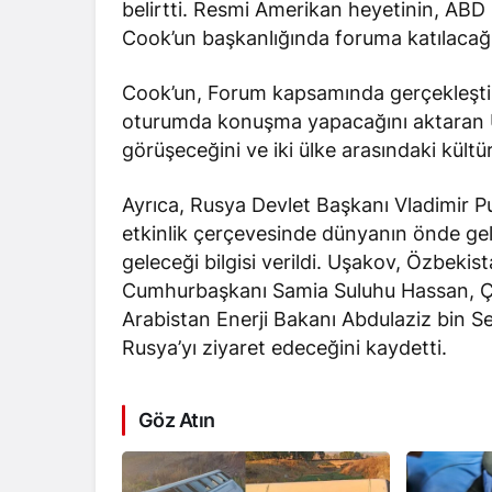
belirtti
. Resmi Amerikan heyetinin, ABD
Cook’un başkanlığında foruma katılacağı
Cook’un, Forum kapsamında gerçekleştiri
oturumda konuşma yapacağını aktaran Uş
görüşeceğini ve iki ülke arasındaki kültüre
Ayrıca, Rusya Devlet Başkanı Vladimir P
etkinlik çerçevesinde dünyanın önde gele
geleceği bilgisi verildi. Uşakov, Özbe
Cumhurbaşkanı Samia Suluhu Hassan, Çi
Arabistan Enerji Bakanı Abdulaziz bin S
Rusya’yı ziyaret edeceğini kaydetti.
Göz Atın