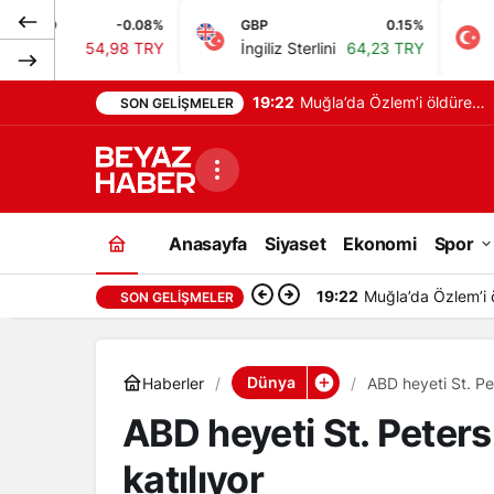
-0.08%
GBP
0.15%
BIST
98 TRY
İngiliz Sterlini
64,23 TRY
Bist 100
13.7
19:07
Eski milli futbolcu Serdar
SON GELIŞMELER
Aziz’in babası hayatını
kaybetti
Anasayfa
Siyaset
Ekonomi
Spor
19:07
Eski milli futbolc
SON GELIŞMELER
Dünya
Haberler
ABD heyeti St. Pe
ABD heyeti St. Pete
katılıyor