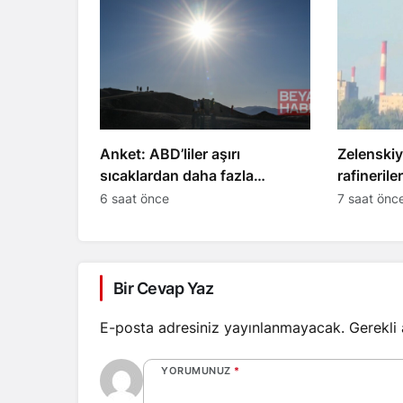
Anket: ABD’liler aşırı
Zelenskiy
sıcaklardan daha fazla
rafinerile
etkileniyor
tekneler 
6 saat önce
7 saat önc
Bir Cevap Yaz
E-posta adresiniz yayınlanmayacak.
Gerekli
YORUMUNUZ
*