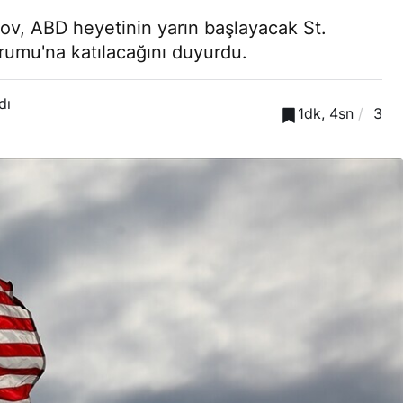
ov, ABD heyetinin yarın başlayacak St.
rumu'na katılacağını duyurdu.
dı
1dk, 4sn
3