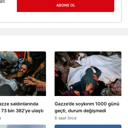
atı
ABONE OL
Gazze saldırılarında
Gazze’de soykırım 1000 günü
 73 bin 382’ye ulaştı
geçti, durum değişmedi
e
6 saat önce