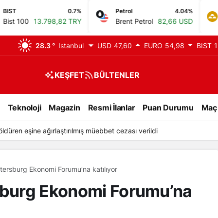
0.7%
Petrol
4.04%
GR. ALTIN
98,82 TRY
Brent Petrol
82,66 USD
Gram Altın
6
28.3 °
Istanbul
USD
47,60
EURO
54,98
BIST
1
KEŞFET
BÜLTENLER
Teknoloji
Magazin
Resmi İlanlar
Puan Durumu
Maç
u Serdar Aziz’in babası hayatını kaybetti
tersburg Ekonomi Forumu’na katılıyor
rsburg Ekonomi Forumu’na