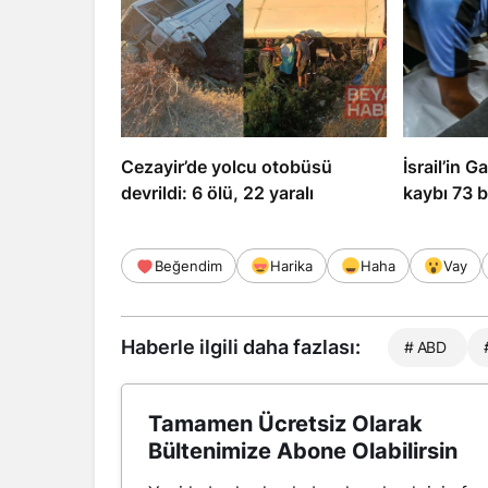
Cezayir’de yolcu otobüsü
İsrail’in G
devrildi: 6 ölü, 22 yaralı
kaybı 73 b
Beğendim
Harika
Haha
Vay
Haberle ilgili daha fazlası:
# ABD
Tamamen Ücretsiz Olarak
Bültenimize Abone Olabilirsin